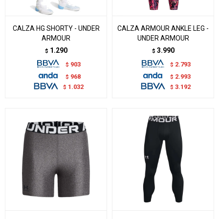
CALZA HG SHORTY - UNDER
CALZA ARMOUR ANKLE LEG -
ARMOUR
UNDER ARMOUR
1.290
3.990
$
$
903
2.793
$
$
968
2.993
$
$
1.032
3.192
$
$