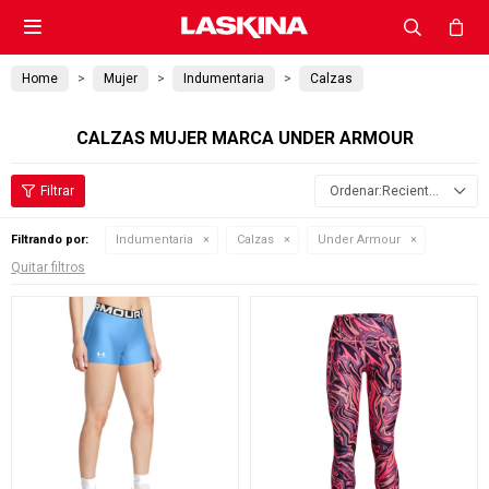

Home
Mujer
Indumentaria
Calzas
CALZAS MUJER MARCA UNDER ARMOUR
Recientes
Filtrando por:
Indumentaria
Calzas
Under Armour
Quitar filtros