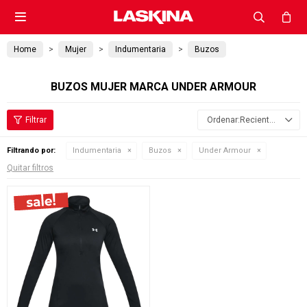

Home
Mujer
Indumentaria
Buzos
BUZOS MUJER MARCA UNDER ARMOUR
Recientes
Filtrando por:
Indumentaria
Buzos
Under Armour
Quitar filtros