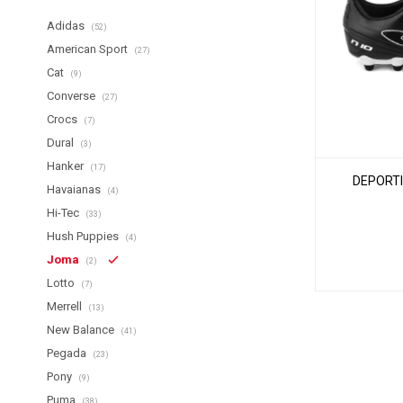
Adidas
(52)
American Sport
(27)
Cat
(9)
Converse
(27)
Crocs
(7)
Dural
(3)
Hanker
(17)
DEPORTI
Havaianas
(4)
Hi-Tec
(33)
Hush Puppies
(4)
Joma
(2)
Lotto
(7)
Merrell
(13)
New Balance
(41)
Pegada
(23)
Pony
(9)
Puma
(38)