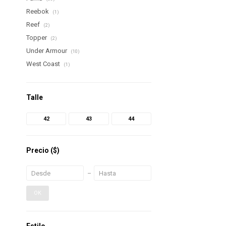
Reebok
(1)
Reef
(2)
Topper
(2)
Under Armour
(10)
West Coast
(1)
Talle
42
43
44
Precio
($)
OK