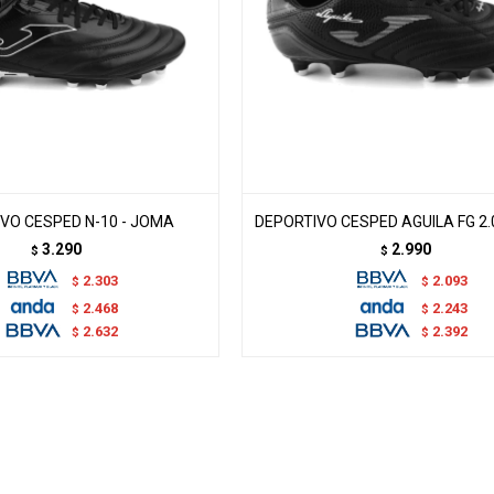
VO CESPED N-10 - JOMA
DEPORTIVO CESPED AGUILA FG 2.
3.290
2.990
$
$
2.303
2.093
$
$
2.468
2.243
$
$
2.632
2.392
$
$