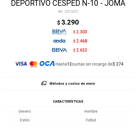
DEPORTIVO CESPED N-10 - JOMA
201SOC
3.290
$
2.303
$
2.468
$
2.632
$
Hasta
12
cuotas sin recargo de
$ 274
Métodos y costos de envío
CARACTERÍSTICAS
Genero
Hombre
Estilo
Fútbol