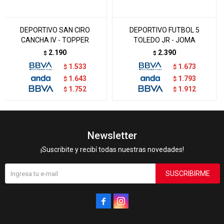
DEPORTIVO SAN CIRO
DEPORTIVO FUTBOL 5
CANCHA IV - TOPPER
TOLEDO JR - JOMA
2.190
2.390
$
$
1.533
1.673
$
$
1.643
1.793
$
$
1.752
1.912
$
$
Newsletter
¡Suscribite y recibí todas nuestras novedades!
SUSCRIBIRME

