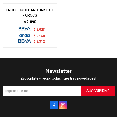
CROCS CROCBAND UNISEX T
- CROCS
2.890
$
2.023
$
2.168
$
2.312
$
Newsletter
¡Suscribite y recibí todas nuestras novedades!
SUSCRIBIRME

