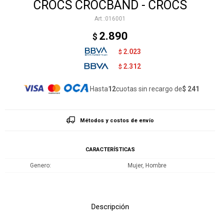
CROCS CROCBAND - CROCS
016001
2.890
$
2.023
$
2.312
$
Hasta
12
cuotas sin recargo de
$ 241
Métodos y costos de envío
CARACTERÍSTICAS
Genero
Mujer, Hombre
Descripción