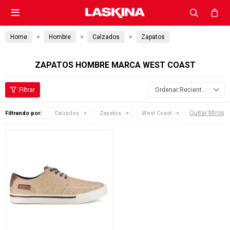

Home
Hombre
Calzados
Zapatos
ZAPATOS HOMBRE MARCA WEST COAST
Recientes
Quitar filtros
Filtrando por:
Calzados
Zapatos
West Coast