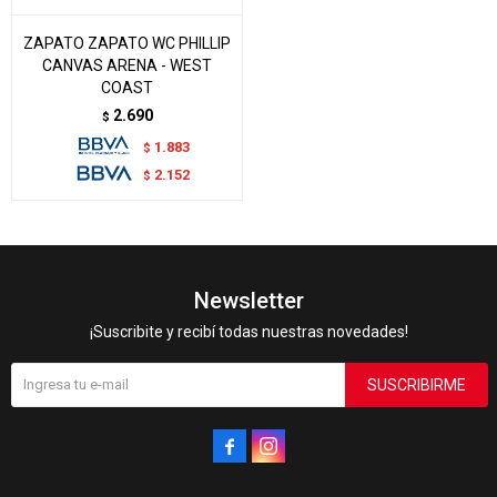
ZAPATO ZAPATO WC PHILLIP
CANVAS ARENA - WEST
COAST
2.690
$
1.883
$
2.152
$
Newsletter
¡Suscribite y recibí todas nuestras novedades!
SUSCRIBIRME

