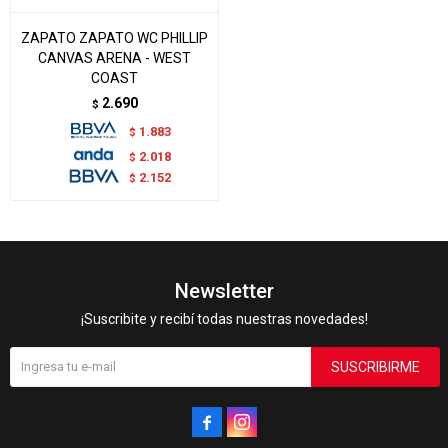
ZAPATO ZAPATO WC PHILLIP
CANVAS ARENA - WEST
COAST
2.690
$
1.883
$
2.018
$
2.152
$
Newsletter
¡Suscribite y recibí todas nuestras novedades!
SUSCRIBIRME

