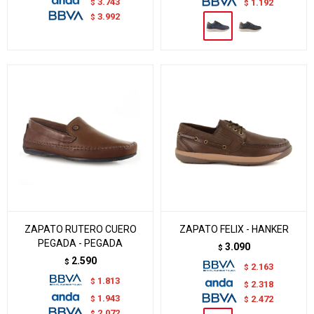
3.743
$
1.192
$
3.992
$
ZAPATO RUTERO CUERO
ZAPATO FELIX - HANKER
PEGADA - PEGADA
3.090
$
2.590
$
2.163
$
1.813
$
2.318
$
1.943
$
2.472
$
2.072
$