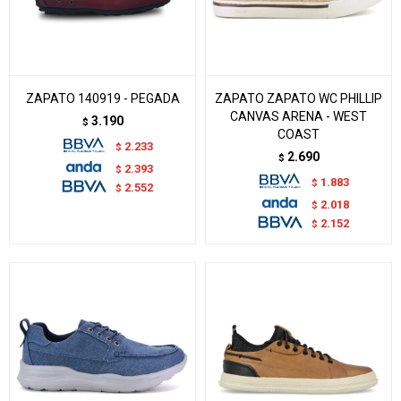
ZAPATO 140919 - PEGADA
ZAPATO ZAPATO WC PHILLIP
CANVAS ARENA - WEST
3.190
$
COAST
2.233
$
2.690
$
2.393
$
1.883
$
2.552
$
2.018
$
2.152
$