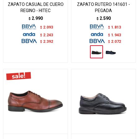
ZAPATO CASUAL DE CUERO
ZAPATO RUTERO 141601 -
REGINO - HITEC
PEGADA
2.990
2.590
$
$
2.093
1.813
$
$
2.243
1.943
$
$
2.392
2.072
$
$