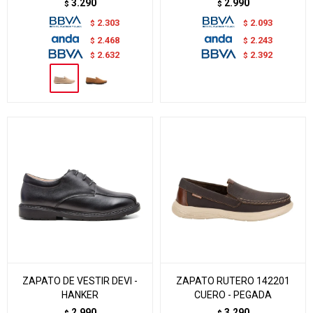
3.290
2.990
$
$
2.303
2.093
$
$
2.468
2.243
$
$
2.632
2.392
$
$
ZAPATO DE VESTIR DEVI -
ZAPATO RUTERO 142201
HANKER
CUERO - PEGADA
2.990
3.290