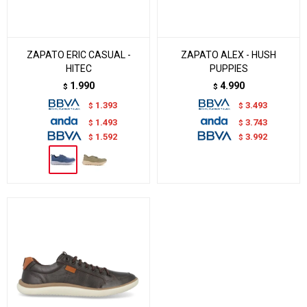
ZAPATO ERIC CASUAL -
ZAPATO ALEX - HUSH
HITEC
PUPPIES
1.990
4.990
$
$
1.393
3.493
$
$
1.493
3.743
$
$
1.592
3.992
$
$