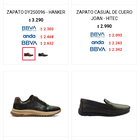
ZAPATO DY250096 - HANKER
ZAPATO CASUAL DE CUERO
JOAN - HITEC
3.290
$
2.990
$
2.303
$
2.093
$
2.468
$
2.243
$
2.632
$
2.392
$