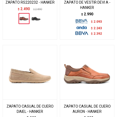
ZAPATO RS220232 - HANKER
ZAPATO DE VESTIR DEVI A -
HANKER
2.490
$
2.890
$
2.990
$
2.093
$
2.243
$
2.392
$
ZAPATO CASUAL DE CUERO
ZAPATO CASUAL DE CUERO
DAIEL - HANKER
AURON - HANKER