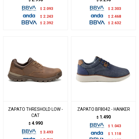
$
$
2.093
2.303
$
$
2.243
2.468
$
$
2.392
2.632
$
$
ZAPATO THRESHOLD LOW -
ZAPATO BF8042 - HANKER
CAT
1.490
$
4.990
$
1.043
$
3.493
$
1.118
$