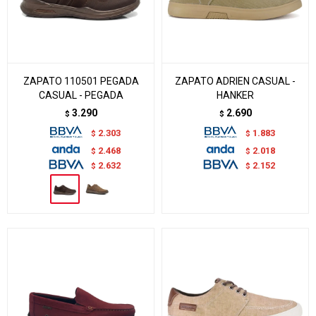
ZAPATO 110501 PEGADA
ZAPATO ADRIEN CASUAL -
CASUAL - PEGADA
HANKER
3.290
2.690
$
$
2.303
1.883
$
$
2.468
2.018
$
$
2.632
2.152
$
$