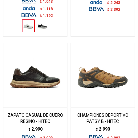
1.043
$
2.243
$
1.118
$
2.392
$
1.192
$
ZAPATO CASUAL DE CUERO
CHAMPIONES DEPORTIVO
REGINO - HITEC
PATSY B - HITEC
2.990
2.990
$
$
2.093
2.093
$
$