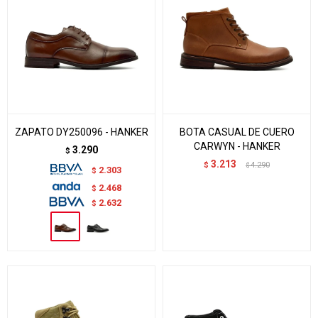
ZAPATO DY250096 - HANKER
BOTA CASUAL DE CUERO
CARWYN - HANKER
3.290
$
3.213
$
4.290
$
2.303
$
2.468
$
2.632
$