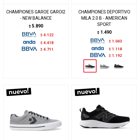
CHAMPIONES GAROE GAROI2
CHAMPIONES DEPORTIVO
- NEW BALANCE
MILA 2.0 B - AMERICAN
SPORT
5.890
$
1.490
$
4.122
$
1.043
$
4.418
$
1.118
$
4.711
$
1.192
$