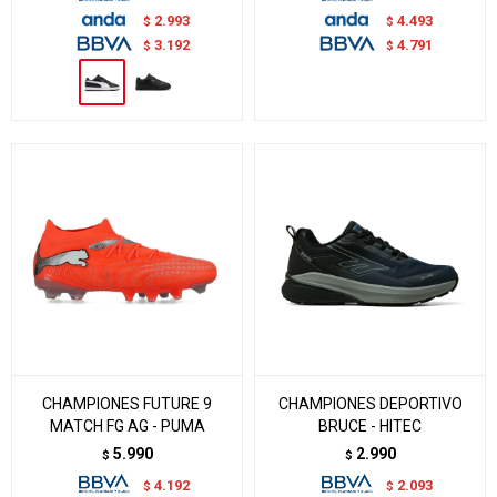
2.993
4.493
$
$
3.192
4.791
$
$
CHAMPIONES FUTURE 9
CHAMPIONES DEPORTIVO
MATCH FG AG - PUMA
BRUCE - HITEC
5.990
2.990
$
$
4.192
2.093
$
$