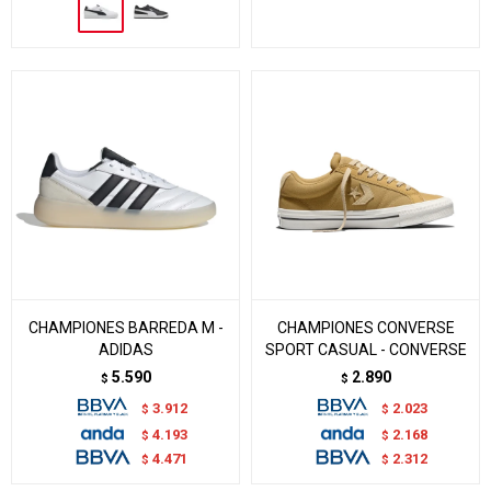
CHAMPIONES BARREDA M -
CHAMPIONES CONVERSE
ADIDAS
SPORT CASUAL - CONVERSE
5.590
2.890
$
$
3.912
2.023
$
$
4.193
2.168
$
$
4.471
2.312
$
$