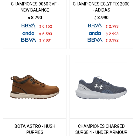
CHAMPIONES 9060 3VF -
CHAMPIONES ECLYPTIX 2000
NEW BALANCE
- ADIDAS
8.790
3.990
$
$
6.152
2.793
$
$
6.593
2.993
$
$
7.031
3.192
$
$
BOTA ASTRO - HUSH
CHAMPIONES CHARGED
PUPPIES
SURGE 4 - UNDER ARMOUR