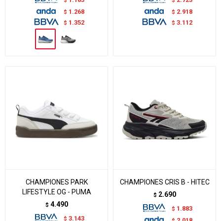
1.268
2.918
$
$
1.352
3.112
$
$
CHAMPIONES PARK
CHAMPIONES CRIS B - HITEC
LIFESTYLE OG - PUMA
2.690
$
4.490
$
1.883
$
3.143
$
2.018
$