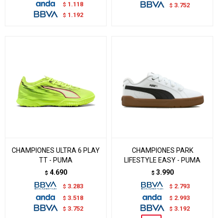
1.118
$
3.752
$
1.192
$
CHAMPIONES ULTRA 6 PLAY
CHAMPIONES PARK
TT - PUMA
LIFESTYLE EASY - PUMA
4.690
3.990
$
$
3.283
2.793
$
$
3.518
2.993
$
$
3.752
3.192
$
$