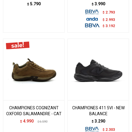
5.790
3.990
$
$
2.793
$
2.993
$
3.192
$
CHAMPIONES COGNIZANT
CHAMPIONES 411 5VI - NEW
OXFORD SALAMANDRE - CAT
BALANCE
4.990
3.290
$
6.590
$
$
2.303
$