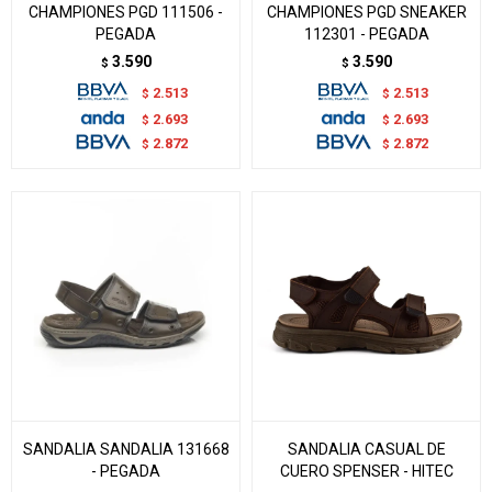
CHAMPIONES PGD 111506 -
CHAMPIONES PGD SNEAKER
PEGADA
112301 - PEGADA
3.590
3.590
$
$
2.513
2.513
$
$
2.693
2.693
$
$
2.872
2.872
$
$
SANDALIA SANDALIA 131668
SANDALIA CASUAL DE
- PEGADA
CUERO SPENSER - HITEC