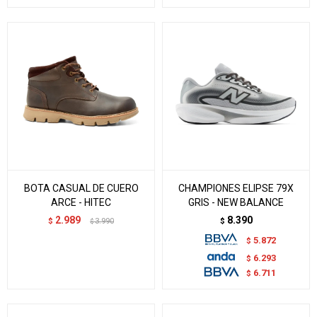
BOTA CASUAL DE CUERO
CHAMPIONES ELIPSE 79X
ARCE - HITEC
GRIS - NEW BALANCE
2.989
8.390
$
3.990
$
$
5.872
$
6.293
$
6.711
$