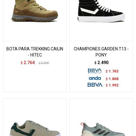
BOTA PARA TREKKING CAILIN
CHAMPIONES GARDEN T13 -
- HITEC
PONY
2.764
2.490
$
3.690
$
$
1.743
$
1.868
$
1.992
$