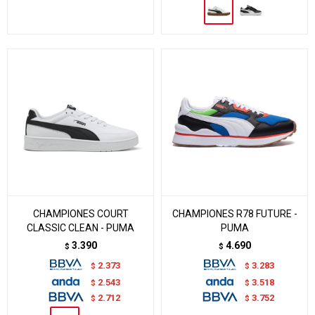
CHAMPIONES COURT
CHAMPIONES R78 FUTURE -
CLASSIC CLEAN - PUMA
PUMA
3.390
4.690
$
$
2.373
3.283
$
$
2.543
3.518
$
$
2.712
3.752
$
$