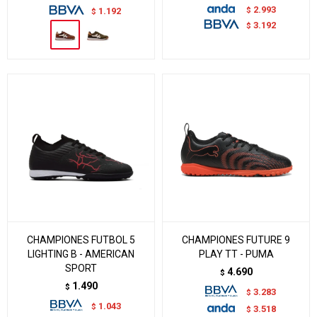
2.993
$
1.192
$
3.192
$
CHAMPIONES FUTBOL 5
CHAMPIONES FUTURE 9
LIGHTING B - AMERICAN
PLAY TT - PUMA
SPORT
4.690
$
1.490
$
3.283
$
1.043
$
3.518
$