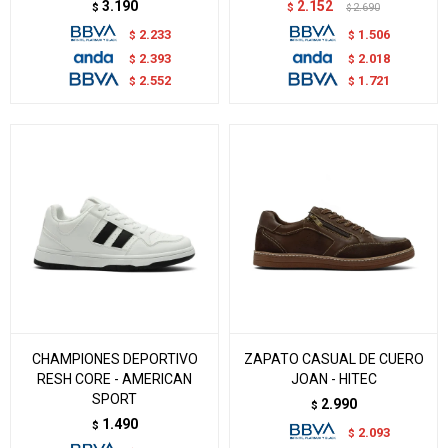
3.190
2.152
$
$
2.690
$
2.233
1.506
$
$
2.393
2.018
$
$
2.552
1.721
$
$
CHAMPIONES DEPORTIVO
ZAPATO CASUAL DE CUERO
RESH CORE - AMERICAN
JOAN - HITEC
SPORT
2.990
$
1.490
$
2.093
$