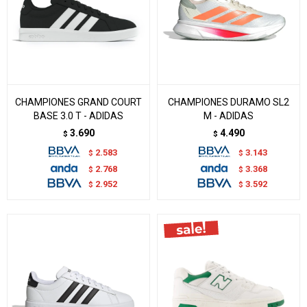
CHAMPIONES GRAND COURT
CHAMPIONES DURAMO SL2
BASE 3.0 T - ADIDAS
M - ADIDAS
3.690
4.490
$
$
2.583
3.143
$
$
2.768
3.368
$
$
2.952
3.592
$
$