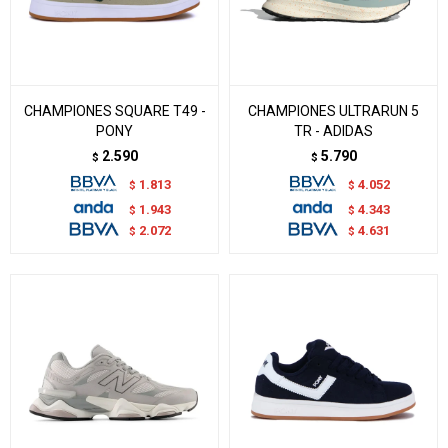
CHAMPIONES SQUARE T49 -
CHAMPIONES ULTRARUN 5
PONY
TR - ADIDAS
2.590
5.790
$
$
1.813
4.052
$
$
1.943
4.343
$
$
2.072
4.631
$
$