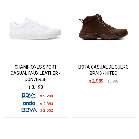
CHAMPIONES SPORT
BOTA CASUAL DE CUERO
CASUAL FAUX LEATHER -
BRAIS - HITEC
CONVERSE
2.989
$
3.990
$
3.190
$
2.233
$
2.393
$
2.552
$