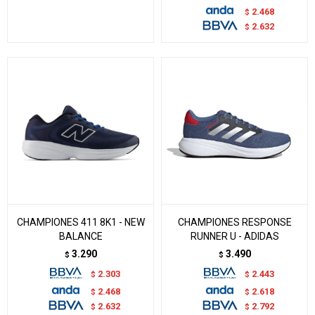
2.468
$
2.632
$
CHAMPIONES 411 8K1 - NEW
CHAMPIONES RESPONSE
BALANCE
RUNNER U - ADIDAS
3.290
3.490
$
$
2.303
2.443
$
$
2.468
2.618
$
$
2.632
2.792
$
$