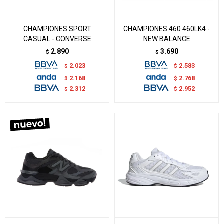
CHAMPIONES SPORT
CHAMPIONES 460 460LK4 -
CASUAL - CONVERSE
NEW BALANCE
2.890
3.690
$
$
2.023
2.583
$
$
2.168
2.768
$
$
2.312
2.952
$
$