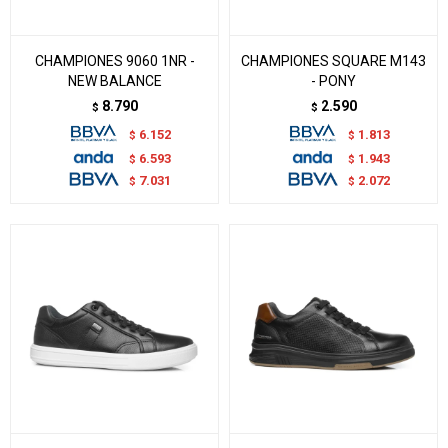
CHAMPIONES 9060 1NR -
CHAMPIONES SQUARE M143
NEW BALANCE
- PONY
8.790
2.590
$
$
6.152
1.813
$
$
6.593
1.943
$
$
7.031
2.072
$
$