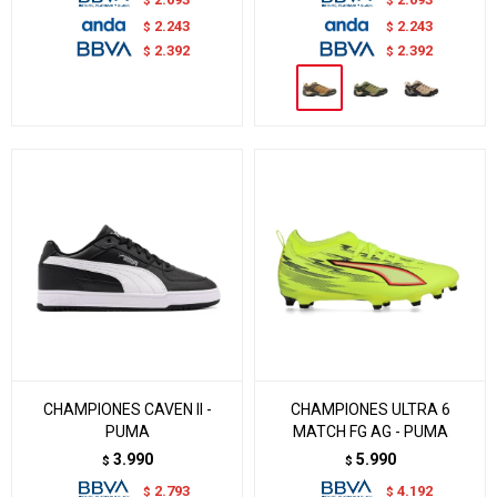
2.243
2.243
$
$
2.392
2.392
$
$
CHAMPIONES CAVEN II -
CHAMPIONES ULTRA 6
PUMA
MATCH FG AG - PUMA
3.990
5.990
$
$
2.793
4.192
$
$