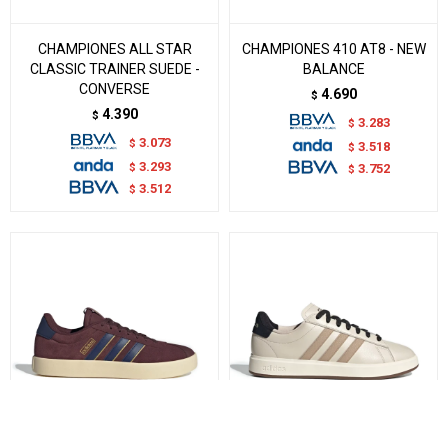
CHAMPIONES ALL STAR
CHAMPIONES 410 AT8 - NEW
CLASSIC TRAINER SUEDE -
BALANCE
CONVERSE
4.690
$
4.390
$
3.283
$
3.073
$
3.518
$
3.293
$
3.752
$
3.512
$