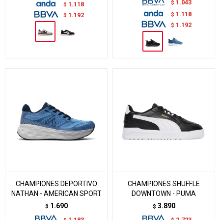
1.043
$
1.118
$
1.118
$
1.192
$
1.192
$
CHAMPIONES DEPORTIVO
CHAMPIONES SHUFFLE
NATHAN - AMERICAN SPORT
DOWNTOWN - PUMA
1.690
3.890
$
$
1.183
2.723
$
$