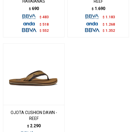
HAVAIANAS
REEF
690
1.690
$
$
483
1.183
$
$
518
1.268
$
$
552
1.352
$
$
OJOTA CUSHION DAWN -
REEF
2.290
$