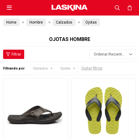

Home
Hombre
Calzados
Ojotas
OJOTAS HOMBRE
Recientes
Quitar filtros
Filtrando por:
Calzados
Ojotas