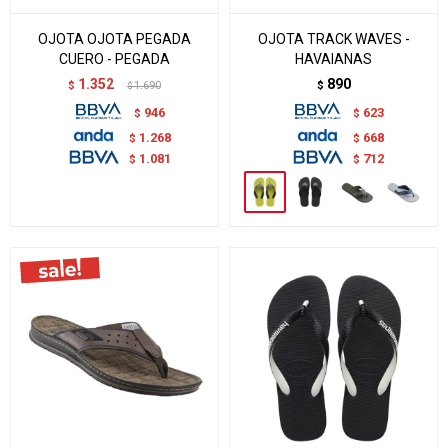
OJOTA OJOTA PEGADA
OJOTA TRACK WAVES -
CUERO - PEGADA
HAVAIANAS
1.352
890
$
1.690
$
$
946
623
$
$
1.268
668
$
$
1.081
712
$
$