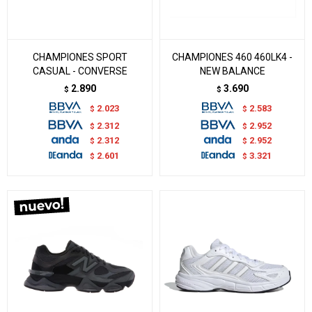
CHAMPIONES SPORT
CHAMPIONES 460 460LK4 -
CASUAL - CONVERSE
NEW BALANCE
2.890
3.690
$
$
2.023
2.583
$
$
2.312
2.952
$
$
2.312
2.952
$
$
2.601
3.321
$
$