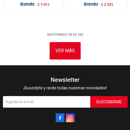
7.911
2.331
$
$
MOSTRANDO
24
DE
332
VER MÁS
Newsletter
¡Suscribite y recibí todas nuestras novedades!
SUSCRIBIRME

