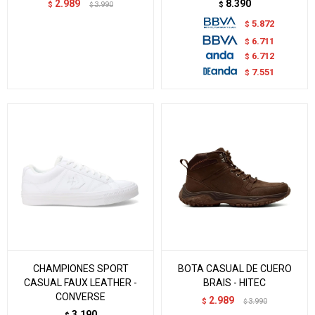
2.989
8.390
$
3.990
$
$
5.872
$
6.711
$
6.712
$
7.551
$
CHAMPIONES SPORT
BOTA CASUAL DE CUERO
CASUAL FAUX LEATHER -
BRAIS - HITEC
CONVERSE
2.989
$
3.990
$
3.190