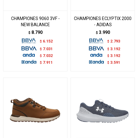
CHAMPIONES 9060 3VF -
CHAMPIONES ECLYPTIX 2000
NEW BALANCE
- ADIDAS
8.790
3.990
$
$
6.152
2.793
$
$
7.031
3.192
$
$
7.032
3.192
$
$
7.911
3.591
$
$