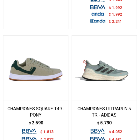
1.992
$
1.992
$
2.241
$
CHAMPIONES SQUARE T49 -
CHAMPIONES ULTRARUN 5
PONY
TR - ADIDAS
2.590
5.790
$
$
1.813
4.052
$
$
2.072
4.631
$
$