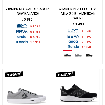
CHAMPIONES GAROE GAROI2
CHAMPIONES DEPORTIVO
- NEW BALANCE
MILA 2.0 B - AMERICAN
SPORT
5.890
$
1.490
$
4.122
$
1.043
$
4.711
$
1.192
$
4.712
$
1.192
$
5.301
$
1.341
$