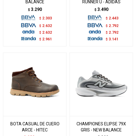
BALANCE
RUNNER U - ADIDAS
3.290
3.490
$
$
2.303
2.443
$
$
2.632
2.792
$
$
2.632
2.792
$
$
2.961
3.141
$
$
BOTA CASUAL DE CUERO
CHAMPIONES ELIPSE 79X
ARCE - HITEC
GRIS - NEW BALANCE