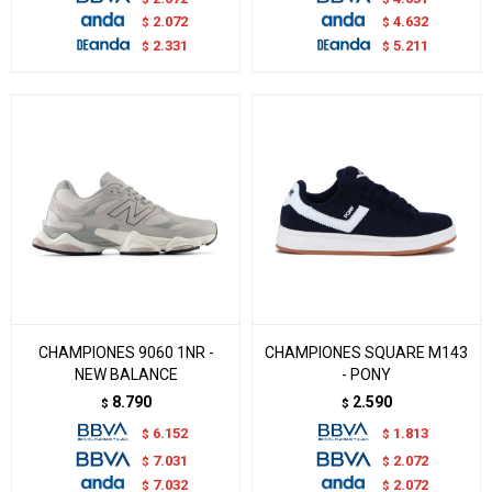
2.072
4.632
$
$
2.331
5.211
$
$
CHAMPIONES 9060 1NR -
CHAMPIONES SQUARE M143
NEW BALANCE
- PONY
8.790
2.590
$
$
6.152
1.813
$
$
7.031
2.072
$
$
7.032
2.072
$
$