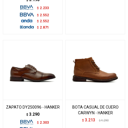
$
2.233
$
2.552
$
2.552
$
2.871
$
ZAPATO DY250096 - HANKER
BOTA CASUAL DE CUERO
CARWYN - HANKER
3.290
$
3.213
$
4.290
$
2.303
$