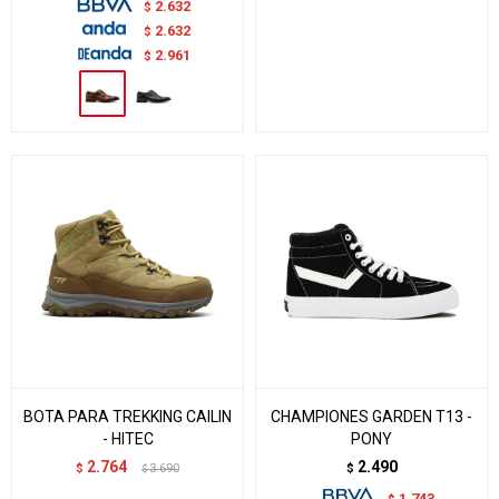
2.632
$
2.632
$
2.961
$
BOTA PARA TREKKING CAILIN
CHAMPIONES GARDEN T13 -
- HITEC
PONY
2.764
2.490
$
3.690
$
$
1.743
$