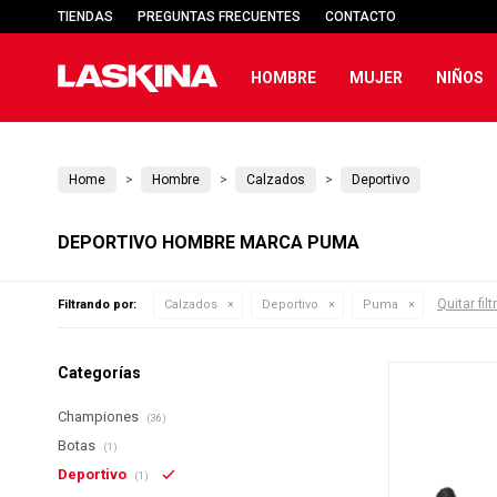
TIENDAS
PREGUNTAS FRECUENTES
CONTACTO
HOMBRE
MUJER
NIÑOS
Home
Hombre
Calzados
Deportivo
DEPORTIVO HOMBRE MARCA PUMA
Quitar filt
Filtrando por:
Calzados
Deportivo
Puma
Categorías
Championes
(36)
Botas
(1)
Deportivo
(1)