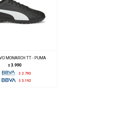
VO MONARCH TT - PUMA
3.990
$
2.793
$
3.192
$