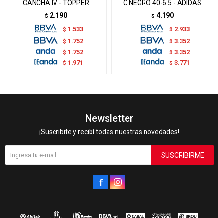
CANCHA IV - TOPPER
C NEGRO 40-6.5 - ADIDAS
2.190
4.190
$
$
1.533
2.933
$
$
1.752
3.352
$
$
1.752
3.352
$
$
1.971
3.771
$
$
Newsletter
¡Suscribite y recibí todas nuestras novedades!
SUSCRIBIRME

