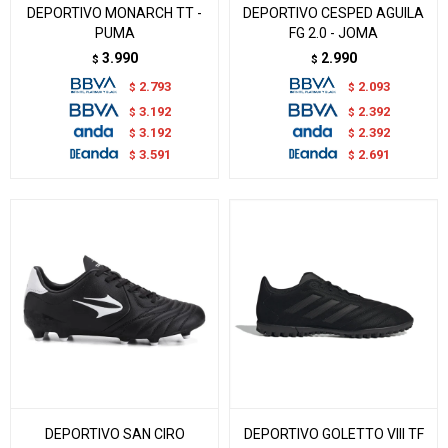
DEPORTIVO MONARCH TT -
DEPORTIVO CESPED AGUILA
PUMA
FG 2.0 - JOMA
3.990
2.990
$
$
2.793
2.093
$
$
3.192
2.392
$
$
3.192
2.392
$
$
3.591
2.691
$
$
DEPORTIVO SAN CIRO
DEPORTIVO GOLETTO VIII TF