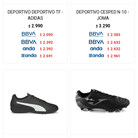
DEPORTIVO DEPORTIVO TF -
DEPORTIVO CESPED N-10 -
ADIDAS
JOMA
2.990
3.290
$
$
2.093
2.303
$
$
2.392
2.632
$
$
2.392
2.632
$
$
2.691
2.961
$
$