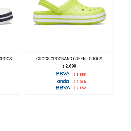
 CROCS
CROCS CROCBAND GREEN - CROCS
2.690
$
1.883
$
2.018
$
2.152
$