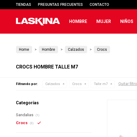
TIENDAS
PREGUNTAS FRECUENTES
CONTACTO
HOMBRE
MUJER
NIÑOS
Home
Hombre
Calzados
Crocs
CROCS HOMBRE TALLE M7
Quitar filtr
Filtrando por:
Calzados
Crocs
Talle m7
Categorías
Sandalias
(1)
Crocs
(3)