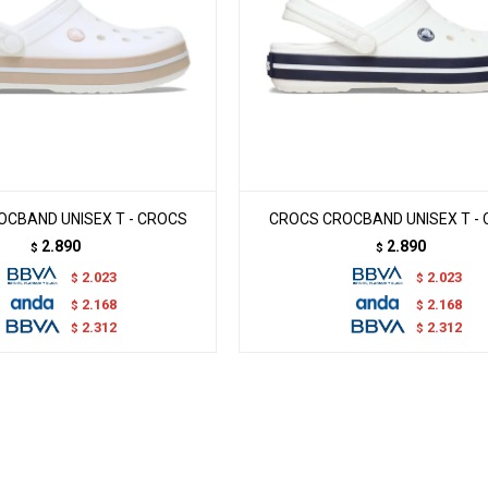
CBAND UNISEX T - CROCS
CROCS CROCBAND UNISEX T -
2.890
2.890
$
$
2.023
2.023
$
$
2.168
2.168
$
$
2.312
2.312
$
$