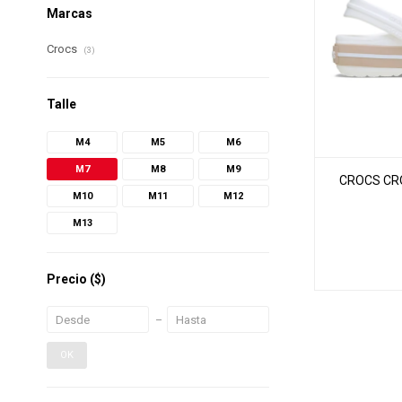
Marcas
Crocs
(3)
Talle
M4
M5
M6
M7
M8
M9
CROCS CRO
M10
M11
M12
M13
Precio
($)
OK