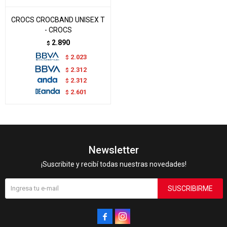
CROCS CROCBAND UNISEX T
- CROCS
2.890
$
2.023
$
2.312
$
2.312
$
2.601
$
Newsletter
¡Suscribite y recibí todas nuestras novedades!
SUSCRIBIRME

