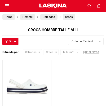

Home
Hombre
Calzados
Crocs
CROCS HOMBRE TALLE M11
Recientes
Quitar filtros
Filtrando por:
Calzados
Crocs
Talle m11