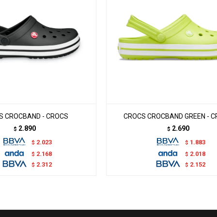
S CROCBAND - CROCS
CROCS CROCBAND GREEN - 
2.890
2.690
$
$
2.023
1.883
$
$
2.168
2.018
$
$
2.312
2.152
$
$