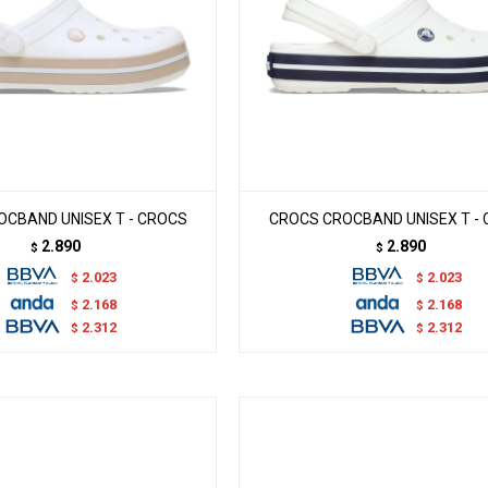
CBAND UNISEX T - CROCS
CROCS CROCBAND UNISEX T -
2.890
2.890
$
$
2.023
2.023
$
$
2.168
2.168
$
$
2.312
2.312
$
$