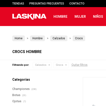
TIENDAS
PREGUNTAS FRECUENTES
CONTACTO
HOMBRE
MUJER
NIÑOS
Home
Hombre
Calzados
Crocs
CROCS HOMBRE
Quitar filtros
Filtrando por:
Calzados
Crocs
Categorías
Championes
(238)
Botas
(20)
Ojotas
(7)