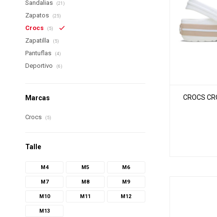
Sandalias
(21)
Zapatos
(25)
Crocs
(5)
Zapatilla
(5)
Pantuflas
(4)
Deportivo
(6)
CROCS CRO
Marcas
Crocs
(5)
Talle
M4
M5
M6
M7
M8
M9
M10
M11
M12
M13