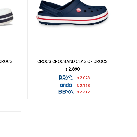
 CROCS
CROCS CROCBAND CLASIC - CROCS
2.890
$
2.023
$
2.168
$
2.312
$