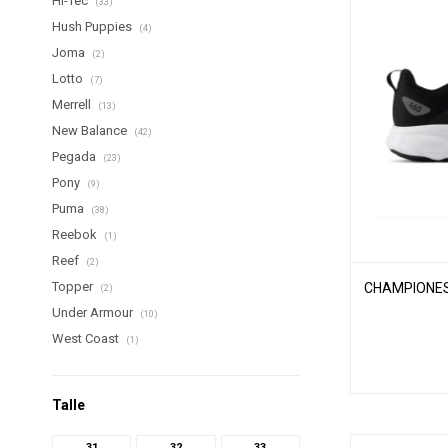
Hi-Tec
(33)
Hush Puppies
(4)
Joma
(2)
Lotto
(7)
Merrell
(13)
New Balance
(42)
Pegada
(23)
Pony
(9)
Puma
(38)
Reebok
(1)
Reef
(2)
Topper
CHAMPIONES
(2)
Under Armour
(10)
West Coast
(1)
Talle
31
32
33