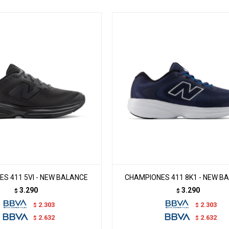
S 411 5VI - NEW BALANCE
CHAMPIONES 411 8K1 - NEW B
3.290
3.290
$
$
2.303
2.303
$
$
2.632
2.632
$
$