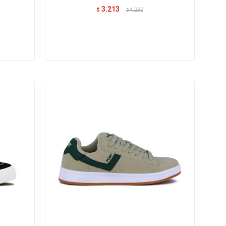
3.213
$
4.290
$