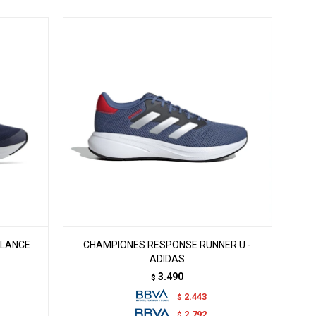
ALANCE
CHAMPIONES RESPONSE RUNNER U -
ADIDAS
3.490
$
2.443
$
2.792
$