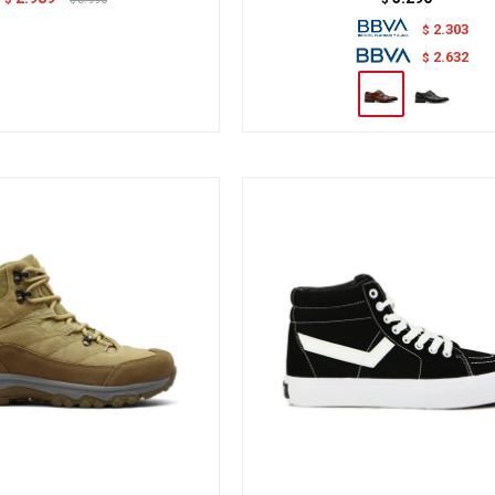
$
2.303
$
2.632
$