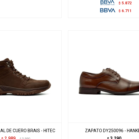
5.872
$
6.711
$
L DE CUERO BRAIS - HITEC
ZAPATO DY250096 - HANK
2.989
3.290
$
3.990
$