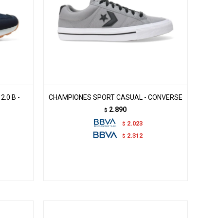
.0 B -
CHAMPIONES SPORT CASUAL - CONVERSE
2.890
$
2.023
$
2.312
$