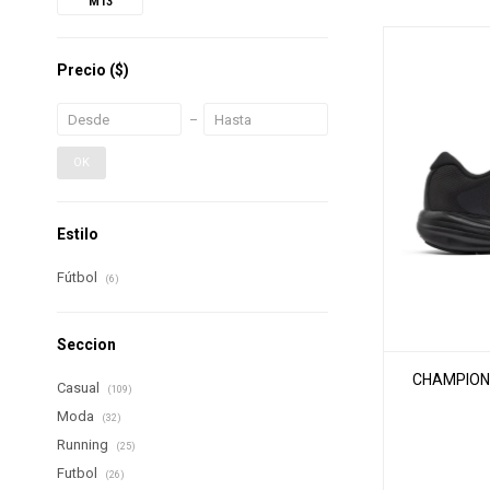
M13
Precio
($)
OK
Estilo
Fútbol
(6)
Seccion
CHAMPIONE
Casual
(109)
Moda
(32)
Running
(25)
Futbol
(26)