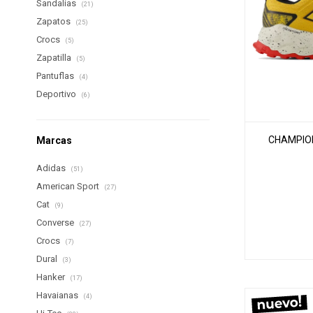
Sandalias
(21)
Zapatos
(25)
Crocs
(5)
Zapatilla
(5)
Pantuflas
(4)
Deportivo
(6)
CHAMPION
Marcas
Adidas
(51)
American Sport
(27)
Cat
(9)
Converse
(27)
Crocs
(7)
Dural
(3)
Hanker
(17)
Havaianas
(4)