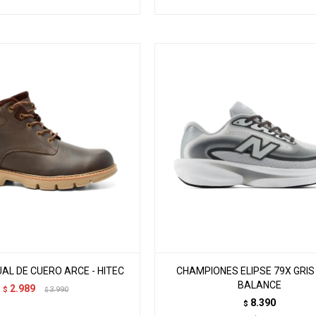
AL DE CUERO ARCE - HITEC
CHAMPIONES ELIPSE 79X GRIS
BALANCE
2.989
$
3.990
$
8.390
$