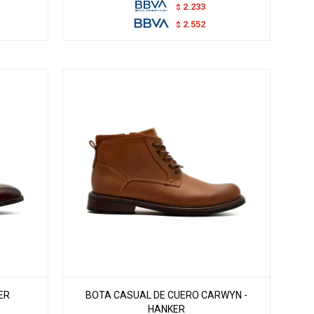
2.233
$
2.552
$
ER
BOTA CASUAL DE CUERO CARWYN -
HANKER