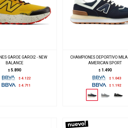
ES GAROE GAROI2 - NEW
CHAMPIONES DEPORTIVO MILA 2
BALANCE
AMERICAN SPORT
5.890
1.490
$
$
4.122
1.043
$
$
4.711
1.192
$
$