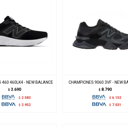
 460 460LK4 - NEW BALANCE
CHAMPIONES 9060 3VF - NEW 
3.690
8.790
$
$
2.583
6.152
$
$
2.952
7.031
$
$