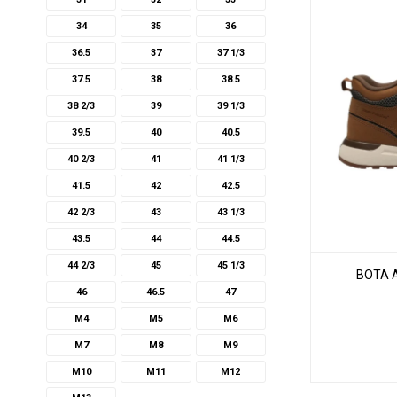
34
35
36
36.5
37
37 1/3
37.5
38
38.5
38 2/3
39
39 1/3
39.5
40
40.5
40 2/3
41
41 1/3
41.5
42
42.5
42 2/3
43
43 1/3
43.5
44
44.5
44 2/3
45
45 1/3
BOTA 
46
46.5
47
M4
M5
M6
M7
M8
M9
M10
M11
M12