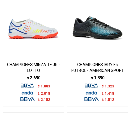
CHAMPIONES MINZA TF JR -
CHAMPIONES IVRY F5
LOTTO
FUTBOL - AMERICAN SPORT
2.690
1.890
$
$
1.883
1.323
$
$
2.018
1.418
$
$
2.152
1.512
$
$