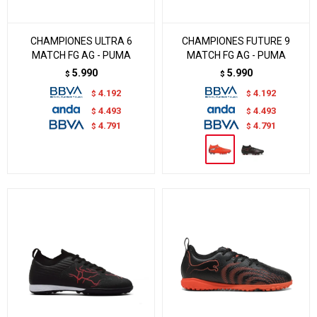
CHAMPIONES ULTRA 6
CHAMPIONES FUTURE 9
MATCH FG AG - PUMA
MATCH FG AG - PUMA
5.990
5.990
$
$
4.192
4.192
$
$
4.493
4.493
$
$
4.791
4.791
$
$