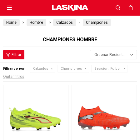

Home
Hombre
Calzados
Championes
CHAMPIONES HOMBRE
Recientes
Filtrando por:
Calzados
Championes
Seccion:
Futbol
Quitar filtros