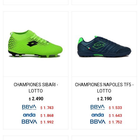
CHAMPIONES SIBARI -
CHAMPIONES NAPOLES TF5 -
LOTTO
LOTTO
2.490
2.190
$
$
1.743
1.533
$
$
1.868
1.643
$
$
1.992
1.752
$
$