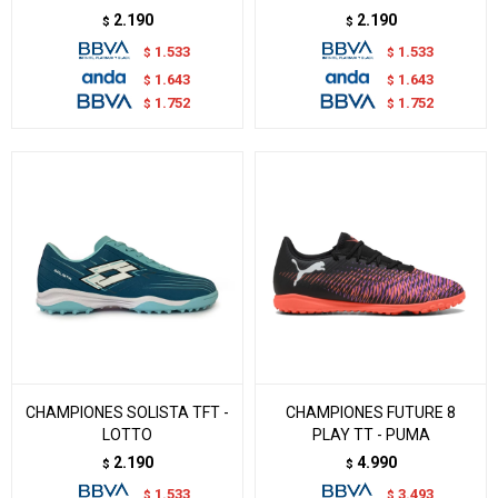
2.190
2.190
$
$
1.533
1.533
$
$
1.643
1.643
$
$
1.752
1.752
$
$
CHAMPIONES SOLISTA TFT -
CHAMPIONES FUTURE 8
LOTTO
PLAY TT - PUMA
2.190
4.990
$
$
1.533
3.493
$
$