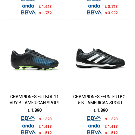
1.643
3.743
$
$
1.752
3.992
$
$
CHAMPIONES FUTBOL 11
CHAMPIONES FERNI FUTBOL
IVRY B - AMERICAN SPORT
5 B - AMERICAN SPORT
1.890
1.890
$
$
1.323
1.323
$
$
1.418
1.418
$
$
1.512
1.512
$
$