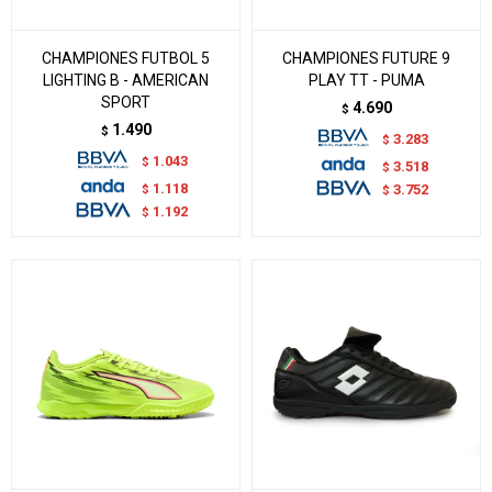
CHAMPIONES FUTBOL 5
CHAMPIONES FUTURE 9
LIGHTING B - AMERICAN
PLAY TT - PUMA
SPORT
4.690
$
1.490
$
3.283
$
1.043
$
3.518
$
1.118
$
3.752
$
1.192
$