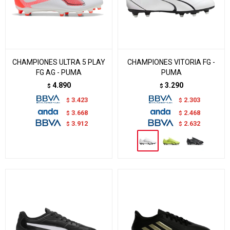
CHAMPIONES ULTRA 5 PLAY
CHAMPIONES VITORIA FG -
FG AG - PUMA
PUMA
4.890
3.290
$
$
3.423
2.303
$
$
3.668
2.468
$
$
3.912
2.632
$
$