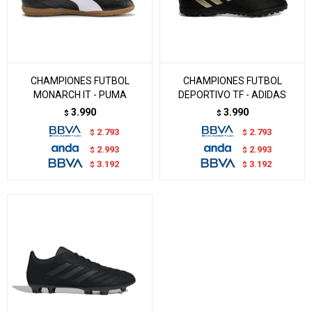
CHAMPIONES FUTBOL
CHAMPIONES FUTBOL
MONARCH IT - PUMA
DEPORTIVO TF - ADIDAS
3.990
3.990
$
$
2.793
2.793
$
$
2.993
2.993
$
$
3.192
3.192
$
$