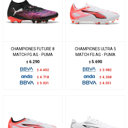
CHAMPIONES FUTURE 8
CHAMPIONES ULTRA 5
MATCH FG AG - PUMA
MATCH FG AG - PUMA
6.290
5.690
$
$
4.402
3.982
$
$
4.718
4.268
$
$
5.031
4.551
$
$