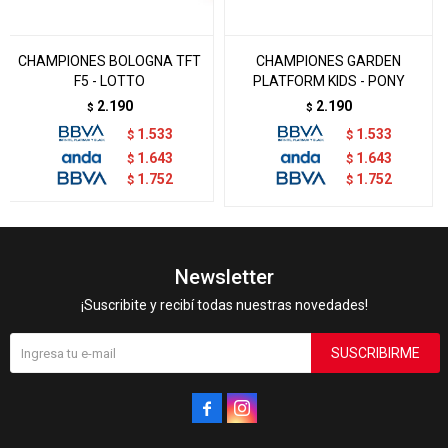
CHAMPIONES BOLOGNA TFT
CHAMPIONES GARDEN
F5 - LOTTO
PLATFORM KIDS - PONY
2.190
2.190
$
$
1.533
1.533
$
$
1.643
1.643
$
$
1.752
1.752
$
$
Newsletter
¡Suscribite y recibí todas nuestras novedades!
SUSCRIBIRME

