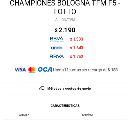
CHAMPIONES BOLOGNA TFM F5 -
LOTTO
GNATFM
2.190
$
1.533
$
1.643
$
1.752
$
Hasta
12
cuotas sin recargo de
$ 183
Métodos y costos de envío
CARACTERÍSTICAS
Genero
Hombre