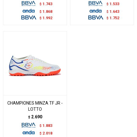
1.743
1.533
$
$
1.868
1.643
$
$
1.992
1.752
$
$
CHAMPIONES MINZA TF JR -
LOTTO
2.690
$
1.883
$
2.018
$