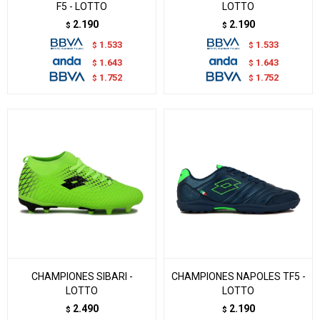
F5 - LOTTO
LOTTO
2.190
2.190
$
$
1.533
1.533
$
$
1.643
1.643
$
$
1.752
1.752
$
$
CHAMPIONES SIBARI -
CHAMPIONES NAPOLES TF5 -
LOTTO
LOTTO
2.490
2.190
$
$