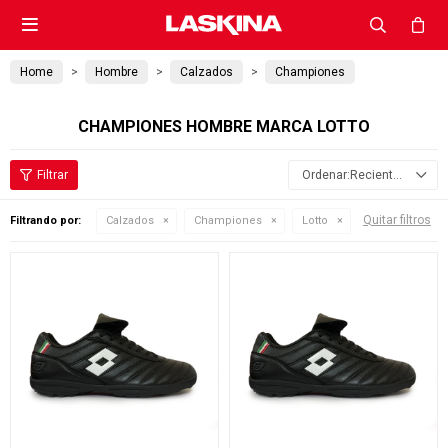

Home
Hombre
Calzados
Championes
CHAMPIONES HOMBRE MARCA LOTTO
Recientes
Quitar filtros
Filtrando por:
Calzados
Championes
Lotto