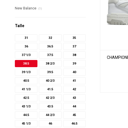
New Balance
(1)
Talle
31
32
35
36
36.5
37
37 1/3
37.5
38
CHAMPIONE
38.5
38 2/3
39
39 1/3
39.5
40
40.5
40 2/3
41
41 1/3
41.5
42
42.5
42 2/3
43
43 1/3
43.5
44
44.5
44 2/3
45
45 1/3
46
46.5