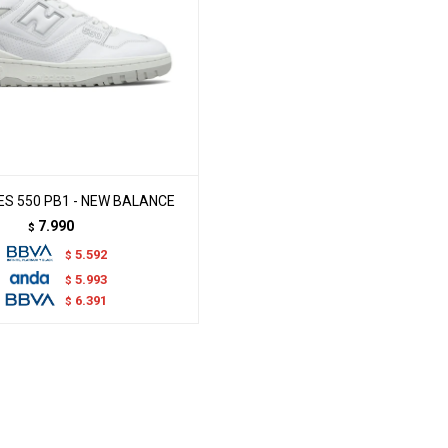
S 550 PB1 - NEW BALANCE
7.990
$
5.592
$
5.993
$
6.391
$