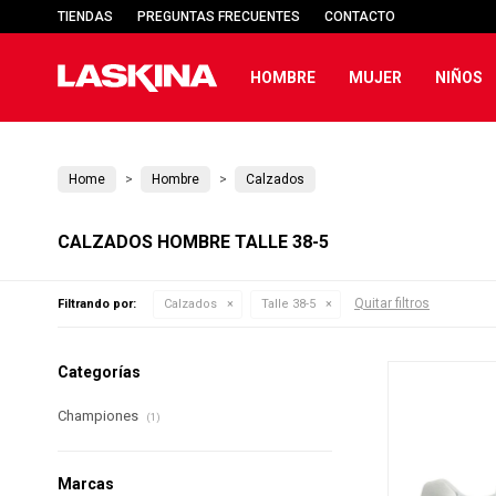
TIENDAS
PREGUNTAS FRECUENTES
CONTACTO
HOMBRE
MUJER
NIÑOS
Home
Hombre
Calzados
CALZADOS HOMBRE TALLE 38-5
Quitar filtros
Filtrando por:
Calzados
Talle 38-5
Categorías
Championes
(1)
Marcas