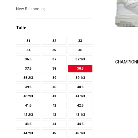
New Balance
(1)
Talle
31
32
33
34
35
36
36.5
37
37 1/3
CHAMPIONE
37.5
38
38.5
38 2/3
39
39 1/3
39.5
40
40.5
40 2/3
41
41 1/3
41.5
42
42.5
42 2/3
43
43 1/3
43.5
44
44.5
44 2/3
45
45 1/3