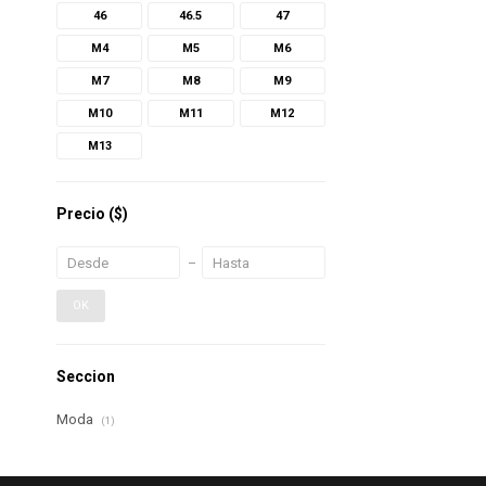
46
46.5
47
M4
M5
M6
M7
M8
M9
M10
M11
M12
M13
Precio
($)
OK
Seccion
Moda
(1)