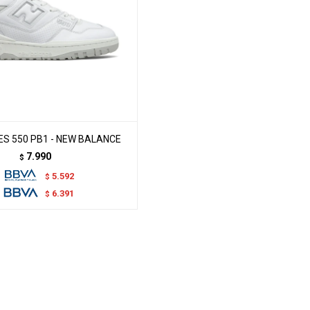
S 550 PB1 - NEW BALANCE
7.990
$
5.592
$
6.391
$