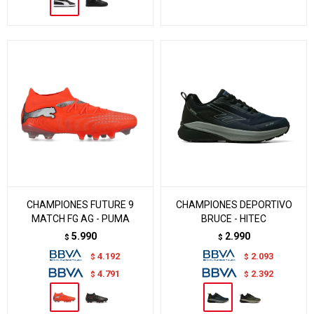
CHAMPIONES FUTURE 9
CHAMPIONES DEPORTIVO
MATCH FG AG - PUMA
BRUCE - HITEC
5.990
2.990
$
$
4.192
2.093
$
$
4.791
2.392
$
$