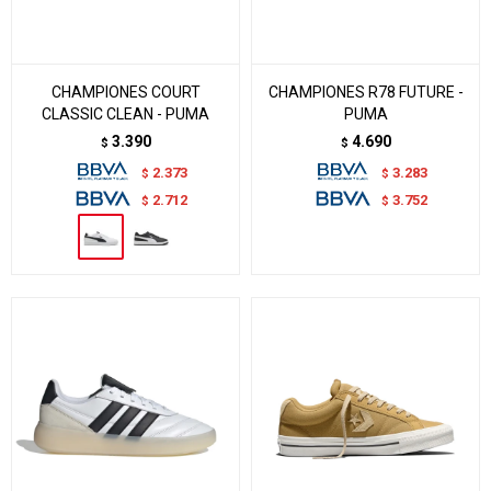
CHAMPIONES COURT
CHAMPIONES R78 FUTURE -
CLASSIC CLEAN - PUMA
PUMA
3.390
4.690
$
$
2.373
3.283
$
$
2.712
3.752
$
$