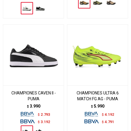
CHAMPIONES CAVEN II -
CHAMPIONES ULTRA 6
PUMA
MATCH FG AG - PUMA
3.990
5.990
$
$
2.793
4.192
$
$
3.192
4.791
$
$