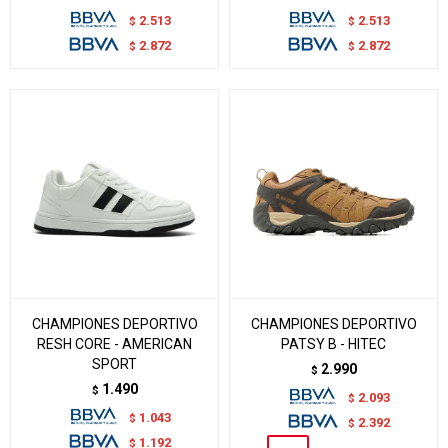
2.513
2.513
$
$
2.872
2.872
$
$
CHAMPIONES DEPORTIVO
CHAMPIONES DEPORTIVO
RESH CORE - AMERICAN
PATSY B - HITEC
SPORT
2.990
$
1.490
$
2.093
$
1.043
$
2.392
$
1.192
$