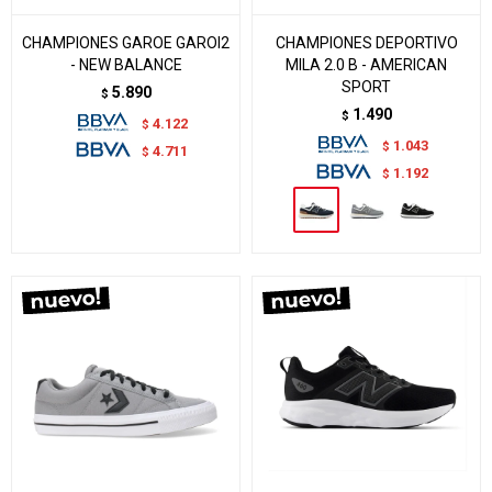
CHAMPIONES GAROE GAROI2
CHAMPIONES DEPORTIVO
- NEW BALANCE
MILA 2.0 B - AMERICAN
SPORT
5.890
$
1.490
$
4.122
$
1.043
$
4.711
$
1.192
$