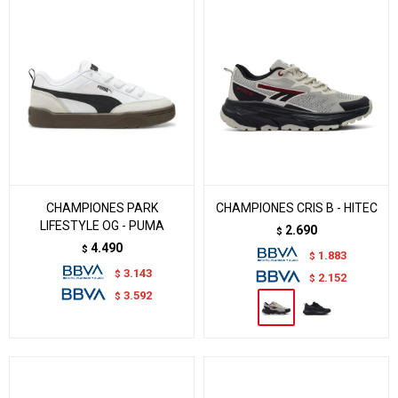
CHAMPIONES PARK
CHAMPIONES CRIS B - HITEC
LIFESTYLE OG - PUMA
2.690
$
4.490
$
1.883
$
3.143
$
2.152
$
3.592
$