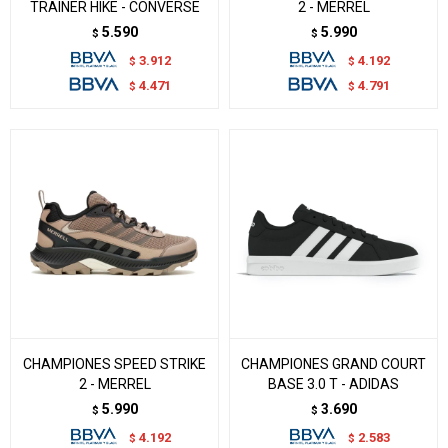
TRAINER HIKE - CONVERSE
2 - MERREL
5.590
5.990
$
$
3.912
4.192
$
$
4.471
4.791
$
$
CHAMPIONES SPEED STRIKE
CHAMPIONES GRAND COURT
2 - MERREL
BASE 3.0 T - ADIDAS
5.990
3.690
$
$
4.192
2.583
$
$