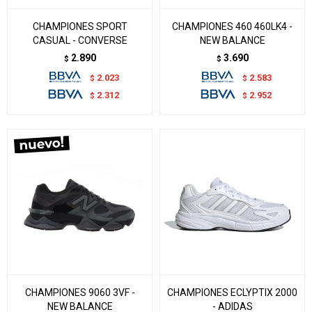
CHAMPIONES SPORT
CHAMPIONES 460 460LK4 -
CASUAL - CONVERSE
NEW BALANCE
2.890
3.690
$
$
2.023
2.583
$
$
2.312
2.952
$
$
CHAMPIONES 9060 3VF -
CHAMPIONES ECLYPTIX 2000
NEW BALANCE
- ADIDAS