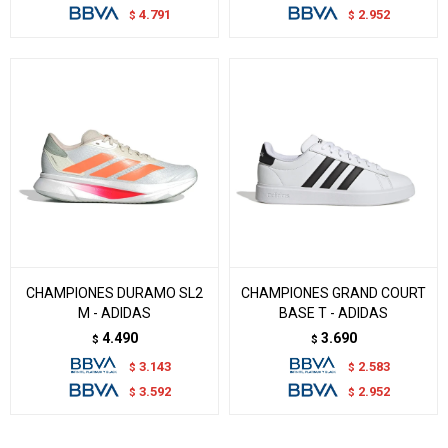
4.791
2.952
$
$
CHAMPIONES DURAMO SL2
CHAMPIONES GRAND COURT
M - ADIDAS
BASE T - ADIDAS
4.490
3.690
$
$
3.143
2.583
$
$
3.592
2.952
$
$