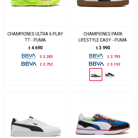
CHAMPIONES ULTRA 6 PLAY
CHAMPIONES PARK
TT - PUMA
LIFESTYLE EASY - PUMA
4.690
3.990
$
$
3.283
2.793
$
$
3.752
3.192
$
$