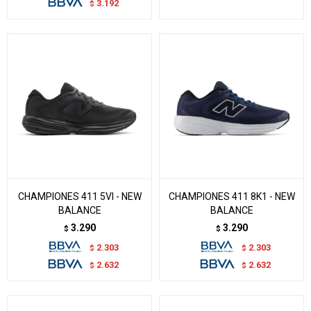
3.192
$
CHAMPIONES 411 5VI - NEW
CHAMPIONES 411 8K1 - NEW
BALANCE
BALANCE
3.290
3.290
$
$
2.303
2.303
$
$
2.632
2.632
$
$