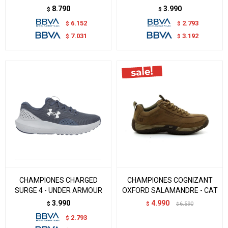
8.790
3.990
$
$
6.152
2.793
$
$
7.031
3.192
$
$
CHAMPIONES CHARGED
CHAMPIONES COGNIZANT
SURGE 4 - UNDER ARMOUR
OXFORD SALAMANDRE - CAT
3.990
4.990
$
$
6.590
$
2.793
$