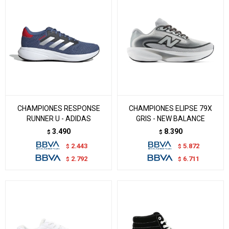
CHAMPIONES RESPONSE
CHAMPIONES ELIPSE 79X
RUNNER U - ADIDAS
GRIS - NEW BALANCE
3.490
8.390
$
$
2.443
5.872
$
$
2.792
6.711
$
$