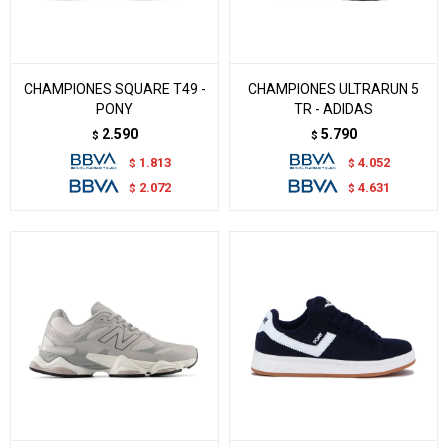
CHAMPIONES SQUARE T49 -
CHAMPIONES ULTRARUN 5
PONY
TR - ADIDAS
2.590
5.790
$
$
1.813
4.052
$
$
2.072
4.631
$
$