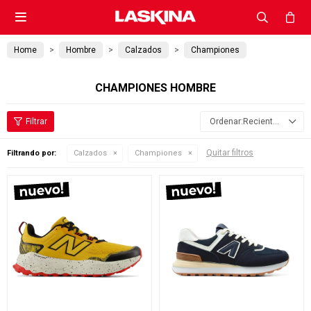

Home
Hombre
Calzados
Championes
CHAMPIONES HOMBRE
Recientes
Quitar filtros
Filtrando por:
Calzados
Championes