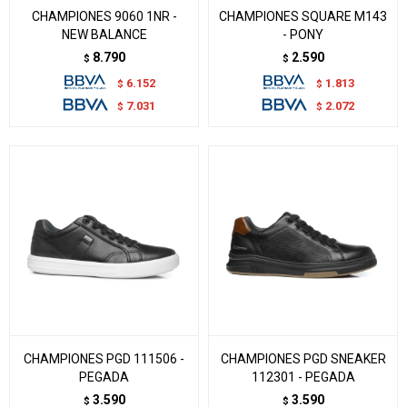
CHAMPIONES 9060 1NR -
CHAMPIONES SQUARE M143
NEW BALANCE
- PONY
8.790
2.590
$
$
6.152
1.813
$
$
7.031
2.072
$
$
CHAMPIONES PGD 111506 -
CHAMPIONES PGD SNEAKER
PEGADA
112301 - PEGADA
3.590
3.590
$
$