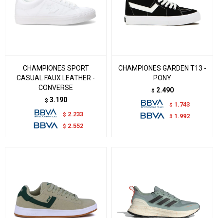
CHAMPIONES SPORT
CHAMPIONES GARDEN T13 -
CASUAL FAUX LEATHER -
PONY
CONVERSE
2.490
$
3.190
$
1.743
$
2.233
$
1.992
$
2.552
$