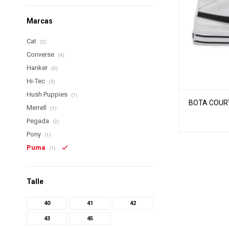
Marcas
Cat
(2)
Converse
(4)
Hanker
(3)
Hi-Tec
(5)
Hush Puppies
(1)
BOTA COURT
Merrell
(1)
Pegada
(2)
Pony
(1)
Puma
(1)
Talle
40
41
42
43
45