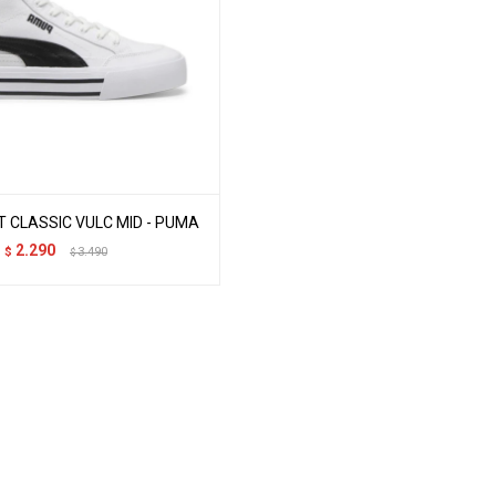
 CLASSIC VULC MID - PUMA
2.290
$
3.490
$