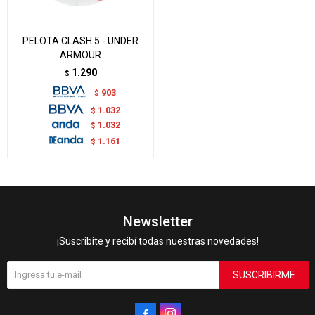
PELOTA CLASH 5 - UNDER
ARMOUR
1.290
$
903
$
1.032
$
1.032
$
1.161
$
Newsletter
¡Suscribite y recibí todas nuestras novedades!
SUSCRIBIRME

