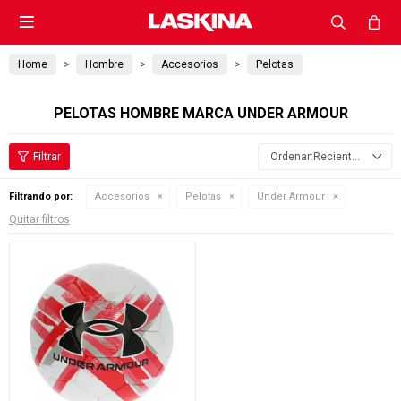

Home
Hombre
Accesorios
Pelotas
PELOTAS HOMBRE MARCA UNDER ARMOUR
Recientes
Filtrando por:
Accesorios
Pelotas
Under Armour
Quitar filtros