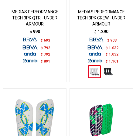
MEDIAS PERFORMANCE
MEDIAS PERFORMANCE
TECH 3PK QTR - UNDER
TECH 3PK CREW - UNDER
ARMOUR
ARMOUR
990
1.290
$
$
693
903
$
$
792
1.032
$
$
792
1.032
$
$
891
1.161
$
$