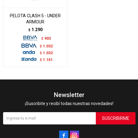
PELOTA CLASH 5 - UNDER
ARMOUR
1.290
$
903
$
1.032
$
1.032
$
1.161
$
Newsletter
¡Suscribite y recibí todas nuestras novedades!
SUSCRIBIRME

