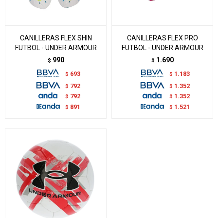
CANILLERAS FLEX SHIN
CANILLERAS FLEX PRO
FUTBOL - UNDER ARMOUR
FUTBOL - UNDER ARMOUR
990
1.690
$
$
693
1.183
$
$
792
1.352
$
$
792
1.352
$
$
891
1.521
$
$