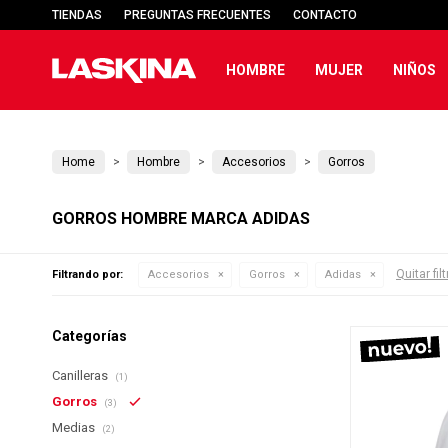
TIENDAS
PREGUNTAS FRECUENTES
CONTACTO
HOMBRE
MUJER
NIÑOS
Home
Hombre
Accesorios
Gorros
GORROS HOMBRE MARCA ADIDAS
Quitar fil
Filtrando por:
Accesorios
Gorros
Adidas
Categorías
Canilleras
(1)
Gorros
(3)
Medias
(2)