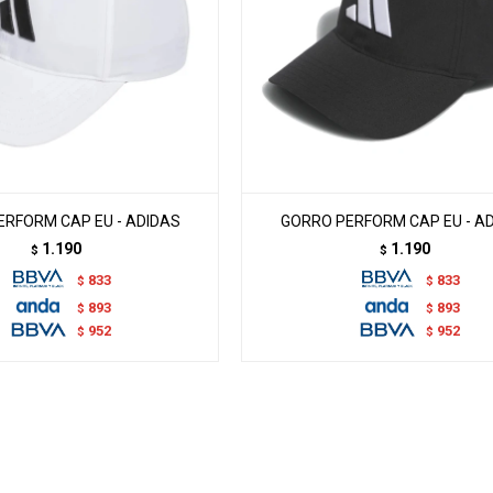
RFORM CAP EU - ADIDAS
GORRO PERFORM CAP EU - A
1.190
1.190
$
$
833
833
$
$
893
893
$
$
952
952
$
$