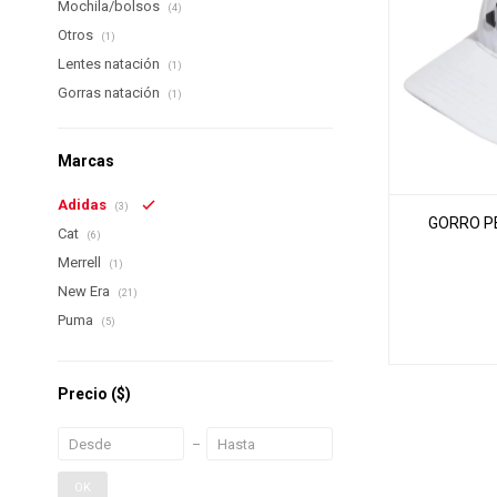
Mochila/bolsos
(4)
Otros
(1)
Lentes natación
(1)
Gorras natación
(1)
Marcas
Adidas
(3)
GORRO PE
Cat
(6)
Merrell
(1)
New Era
(21)
Puma
(5)
Precio
($)
OK