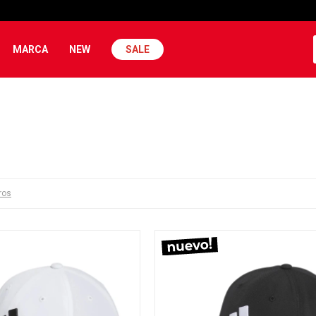
MARCA
NEW
SALE
tros