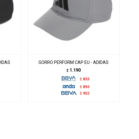
DIDAS
GORRO PERFORM CAP EU - ADIDAS
1.190
$
833
$
893
$
952
$