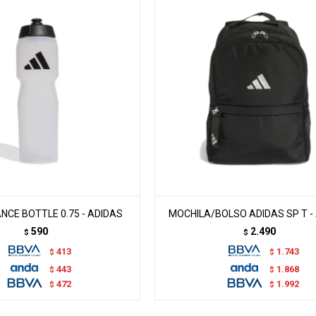
CE BOTTLE 0.75 - ADIDAS
MOCHILA/BOLSO ADIDAS SP T -
590
2.490
$
$
413
1.743
$
$
443
1.868
$
$
472
1.992
$
$