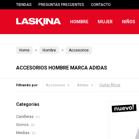
TIENDAS
PREGUNTAS FRECUENTES
CONTACTO
HOMBRE
MUJER
NIÑOS
Home
Hombre
Accesorios
ACCESORIOS HOMBRE MARCA ADIDAS
Quitar filtros
Filtrando por:
Accesorios
Adidas
Categorías
Canilleras
(1)
Gorros
(3)
Medias
(2)