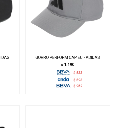
DIDAS
GORRO PERFORM CAP EU - ADIDAS
1.190
$
833
$
893
$
952
$