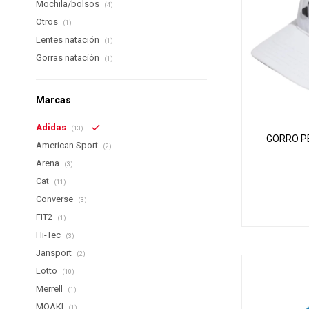
Mochila/bolsos
(4)
Otros
(1)
Lentes natación
(1)
Gorras natación
(1)
Marcas
Adidas
(13)
GORRO PE
American Sport
(2)
Arena
(3)
Cat
(11)
Converse
(3)
FIT2
(1)
Hi-Tec
(3)
Jansport
(2)
Lotto
(10)
Merrell
(1)
MOAKI
(1)