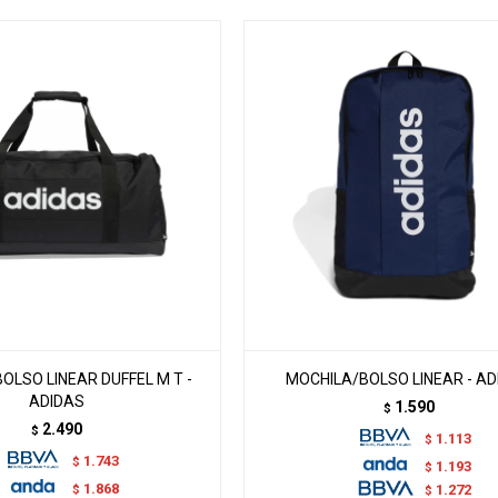
OLSO LINEAR DUFFEL M T -
MOCHILA/BOLSO LINEAR - AD
ADIDAS
1.590
$
2.490
$
1.113
$
1.743
$
1.193
$
1.868
$
1.272
$