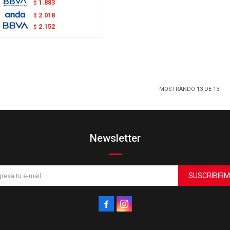
1.883
$
2.018
$
2.152
$
MOSTRANDO
13
DE
13
Newsletter
SUSCRIBIRM

