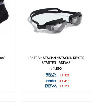
IDAS
LENTES NATACIóN NATACION RIPSTR
STARTER - ADIDAS
1.890
$
1.323
$
1.418
$
1.512
$