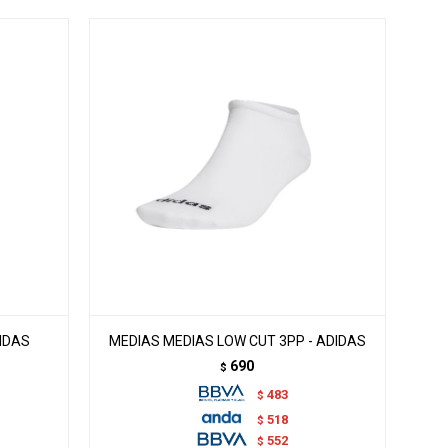
IDAS
MEDIAS MEDIAS LOW CUT 3PP - ADIDAS
690
$
483
$
518
$
552
$