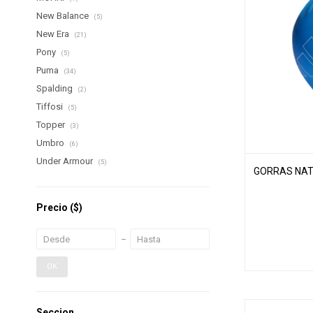
New Balance
(5)
New Era
(21)
Pony
(5)
Puma
(34)
Spalding
(2)
Tiffosi
(5)
Topper
(3)
Umbro
(6)
Under Armour
(5)
GORRAS NAT
Precio
($)
OK
Seccion