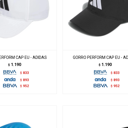
RFORM CAP EU - ADIDAS
GORRO PERFORM CAP EU - A
1.190
1.190
$
$
833
833
$
$
893
893
$
$
952
952
$
$