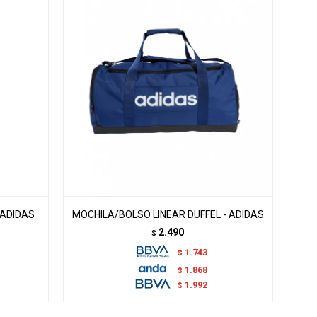
 ADIDAS
MOCHILA/BOLSO LINEAR DUFFEL - ADIDAS
2.490
$
1.743
$
1.868
$
1.992
$