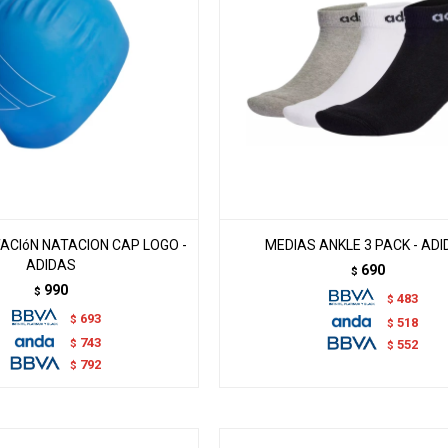
ACIóN NATACION CAP LOGO -
MEDIAS ANKLE 3 PACK - AD
ADIDAS
690
$
990
$
483
$
693
$
518
$
743
$
552
$
792
$