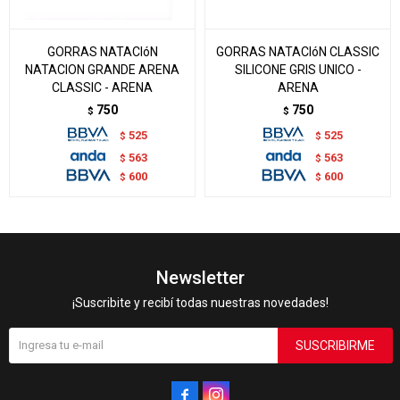
GORRAS NATACIóN
GORRAS NATACIóN CLASSIC
NATACION GRANDE ARENA
SILICONE GRIS UNICO -
CLASSIC - ARENA
ARENA
750
750
$
$
525
525
$
$
563
563
$
$
600
600
$
$
Newsletter
¡Suscribite y recibí todas nuestras novedades!
SUSCRIBIRME

