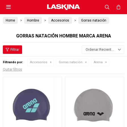

Home
Hombre
Accesorios
Gorras natación
GORRAS NATACIÓN HOMBRE MARCA ARENA
Recientes
Filtrando por:
Accesorios
Gorras natación
Arena
Quitar filtros