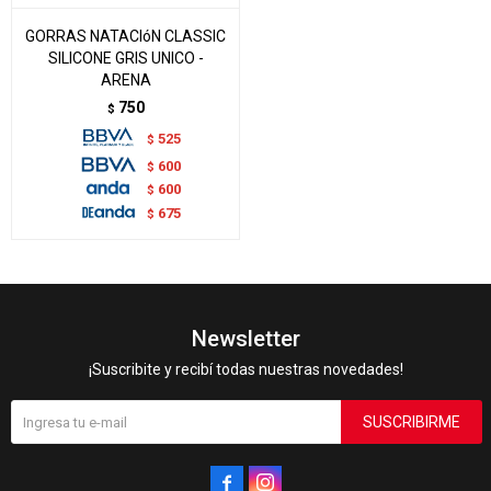
GORRAS NATACIóN CLASSIC
SILICONE GRIS UNICO -
ARENA
750
$
525
$
600
$
600
$
675
$
Newsletter
¡Suscribite y recibí todas nuestras novedades!
SUSCRIBIRME

