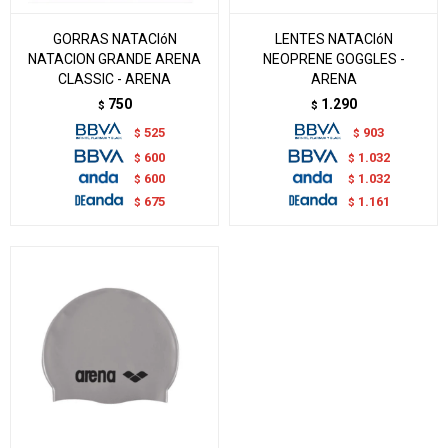
GORRAS NATACIóN
LENTES NATACIóN
NATACION GRANDE ARENA
NEOPRENE GOGGLES -
CLASSIC - ARENA
ARENA
750
1.290
$
$
525
903
$
$
600
1.032
$
$
600
1.032
$
$
675
1.161
$
$