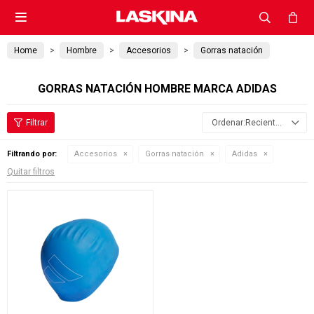

Home
Hombre
Accesorios
Gorras natación
GORRAS NATACIÓN HOMBRE MARCA ADIDAS
Recientes
Filtrando por:
Accesorios
Gorras natación
Adidas
Quitar filtros