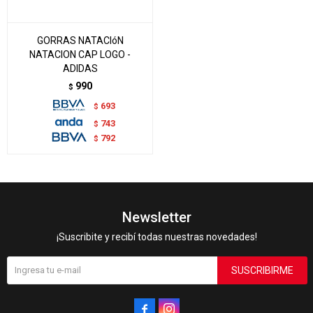
GORRAS NATACIóN
NATACION CAP LOGO -
ADIDAS
990
$
693
$
743
$
792
$
Newsletter
¡Suscribite y recibí todas nuestras novedades!
SUSCRIBIRME

