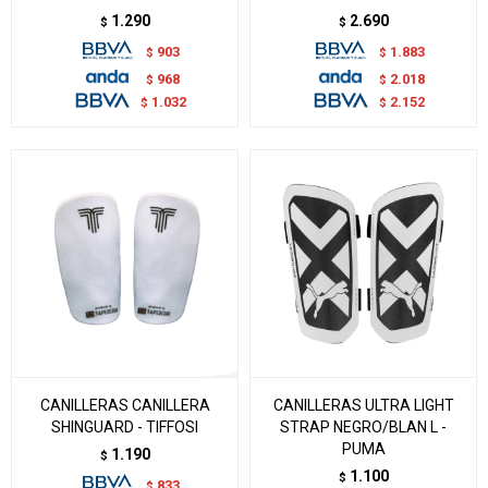
1.290
2.690
$
$
903
1.883
$
$
968
2.018
$
$
1.032
2.152
$
$
CANILLERAS CANILLERA
CANILLERAS ULTRA LIGHT
SHINGUARD - TIFFOSI
STRAP NEGRO/BLAN L -
PUMA
1.190
$
1.100
$
833
$