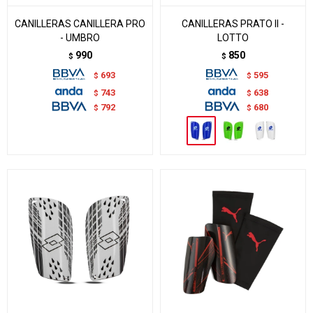
CANILLERAS CANILLERA PRO
CANILLERAS PRATO II -
- UMBRO
LOTTO
990
850
$
$
693
595
$
$
743
638
$
$
792
680
$
$