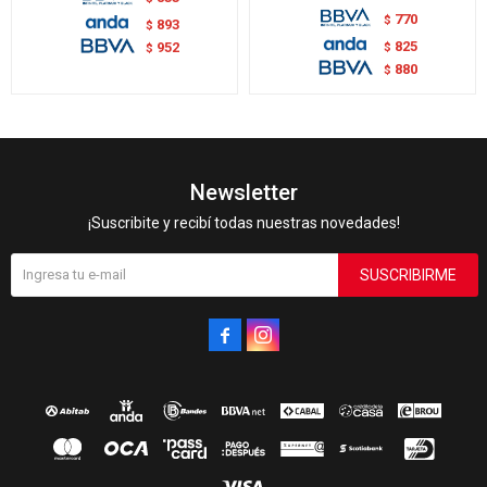
770
$
893
$
825
$
952
$
880
$
Newsletter
¡Suscribite y recibí todas nuestras novedades!
SUSCRIBIRME

