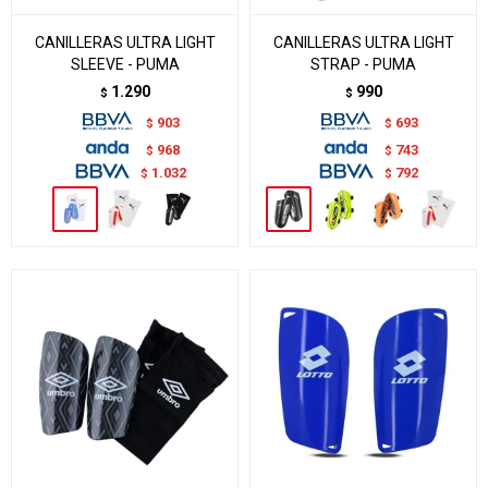
CANILLERAS ULTRA LIGHT
CANILLERAS ULTRA LIGHT
SLEEVE - PUMA
STRAP - PUMA
1.290
990
$
$
903
693
$
$
968
743
$
$
1.032
792
$
$