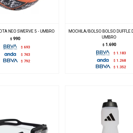
OTA NEO SWERVE 5 - UMBRO
MOCHILA/BOLSO BOLSO DUFFLE 
UMBRO
990
$
1.690
$
693
$
1.183
$
743
$
1.268
$
792
$
1.352
$