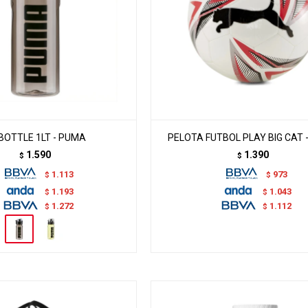
BOTTLE 1LT - PUMA
PELOTA FUTBOL PLAY BIG CAT 
1.590
1.390
$
$
1.113
973
$
$
1.193
1.043
$
$
1.272
1.112
$
$