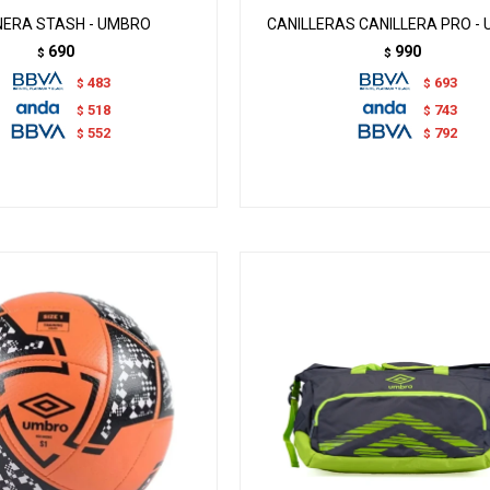
NERA STASH - UMBRO
CANILLERAS CANILLERA PRO -
690
990
$
$
483
693
$
$
518
743
$
$
552
792
$
$