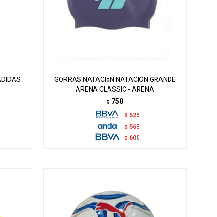
ADIDAS
GORRAS NATACIóN NATACION GRANDE
ARENA CLASSIC - ARENA
750
$
525
$
563
$
600
$