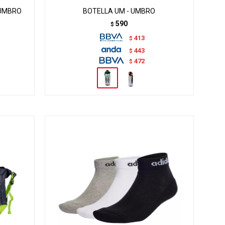
 UMBRO
BOTELLA UM - UMBRO
590
$
413
$
443
$
472
$