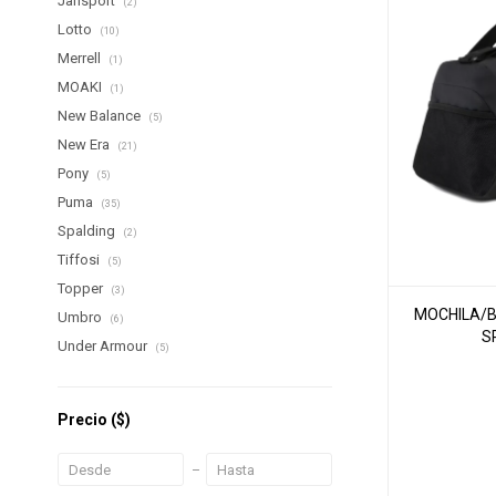
Jansport
(2)
Lotto
(10)
Merrell
(1)
MOAKI
(1)
New Balance
(5)
New Era
(21)
Pony
(5)
Puma
(35)
Spalding
(2)
Tiffosi
(5)
Topper
(3)
MOCHILA/
Umbro
(6)
S
Under Armour
(5)
Precio
($)