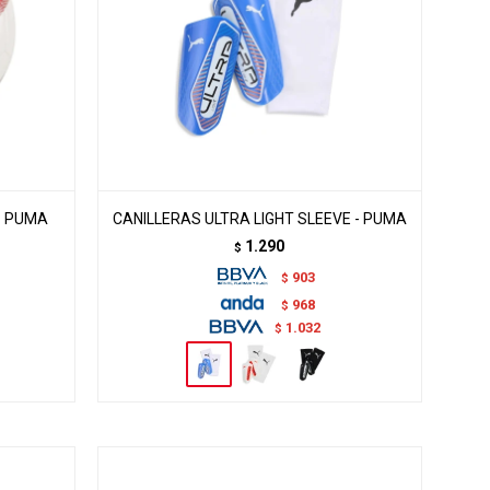
- PUMA
CANILLERAS ULTRA LIGHT SLEEVE - PUMA
1.290
$
903
$
968
$
1.032
$