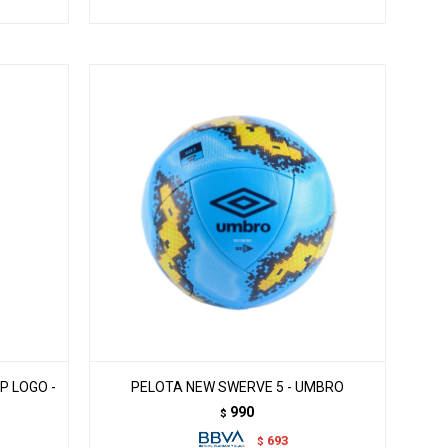
P LOGO -
PELOTA NEW SWERVE 5 - UMBRO
990
$
693
$