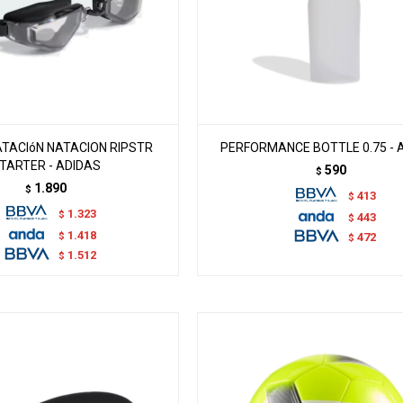
ATACIóN NATACION RIPSTR
PERFORMANCE BOTTLE 0.75 - 
TARTER - ADIDAS
590
$
1.890
$
413
$
1.323
$
443
$
1.418
$
472
$
1.512
$