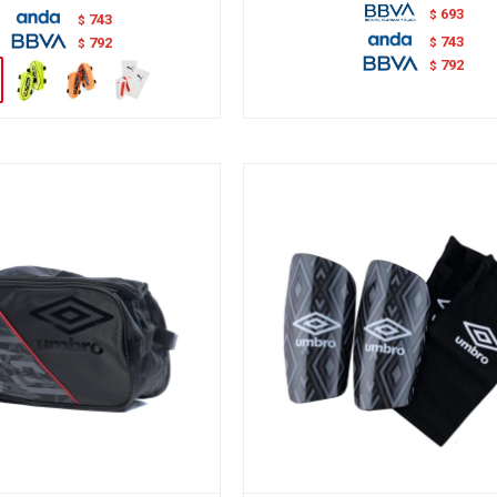
693
$
743
$
743
$
792
$
792
$