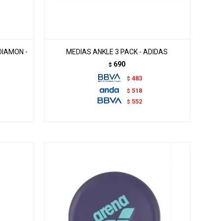
DIAMON -
MEDIAS ANKLE 3 PACK - ADIDAS
690
$
483
$
518
$
552
$