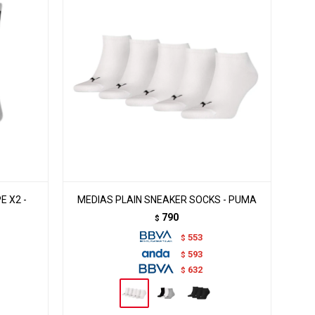
E X2 -
MEDIAS PLAIN SNEAKER SOCKS - PUMA
790
$
553
$
593
$
632
$