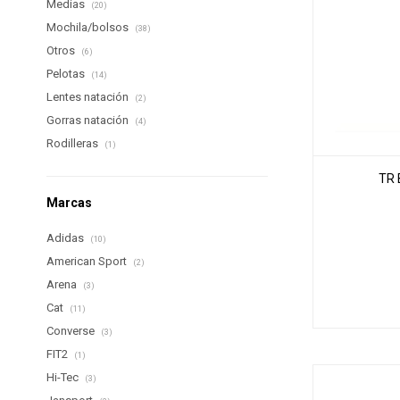
Medias
(20)
Mochila/bolsos
(38)
Otros
(6)
Pelotas
(14)
Lentes natación
(2)
Gorras natación
(4)
Rodilleras
(1)
TR 
Marcas
Adidas
(10)
American Sport
(2)
Arena
(3)
Cat
(11)
Converse
(3)
FIT2
(1)
Hi-Tec
(3)