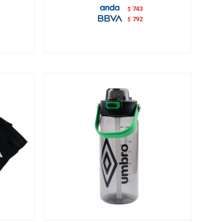
743
$
792
$