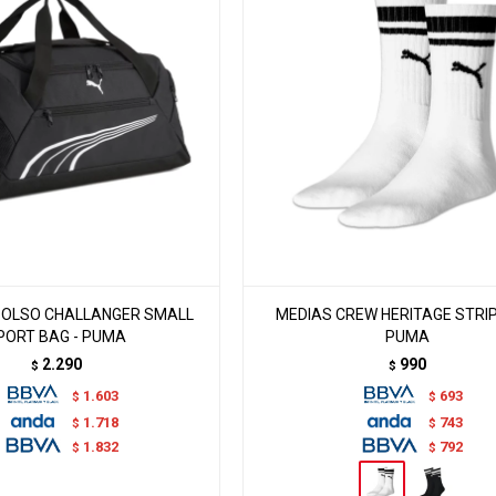
BOLSO CHALLANGER SMALL
MEDIAS CREW HERITAGE STRIP
PORT BAG - PUMA
PUMA
2.290
990
$
$
1.603
693
$
$
1.718
743
$
$
1.832
792
$
$