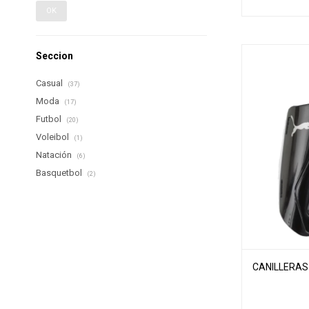
OK
Seccion
Casual
(37)
Moda
(17)
Futbol
(20)
Voleibol
(1)
Natación
(6)
Basquetbol
(2)
CANILLERAS