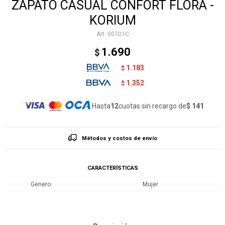
ZAPATO CASUAL CONFORT FLORA -
KORIUM
00701C
1.690
$
1.183
$
1.352
$
Hasta
12
cuotas sin recargo de
$ 141
Métodos y costos de envío
CARACTERÍSTICAS
Genero
Mujer