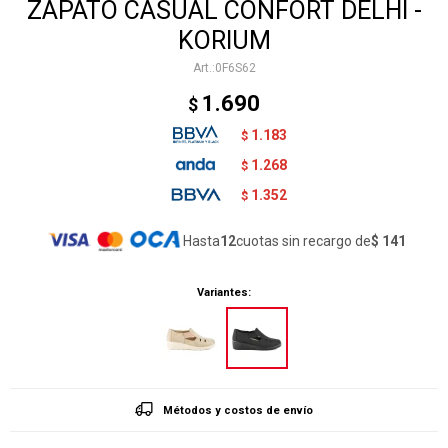
ZAPATO CASUAL CONFORT DELHI -
KORIUM
0F6S62
1.690
$
1.183
$
1.268
$
1.352
$
Hasta
12
cuotas sin recargo de
$ 141
Variantes:
Métodos y costos de envío