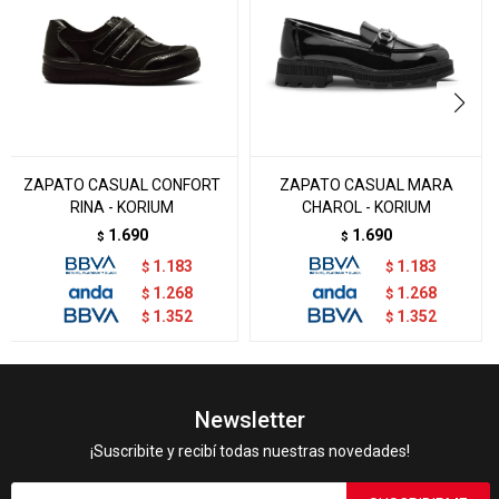
ZAPATO CASUAL CONFORT
ZAPATO CASUAL MARA
RINA - KORIUM
CHAROL - KORIUM
1.690
1.690
$
$
1.183
1.183
$
$
1.268
1.268
$
$
1.352
1.352
$
$
Newsletter
¡Suscribite y recibí todas nuestras novedades!