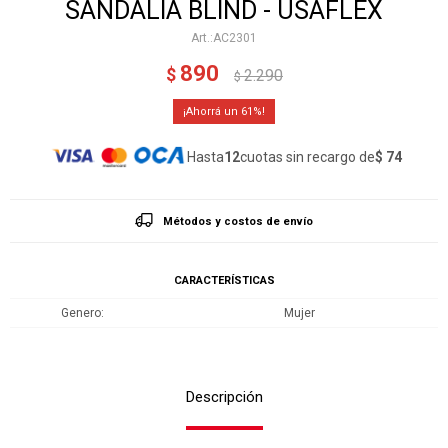
SANDALIA BLIND - USAFLEX
AC2301
890
$
2.290
$
61
Hasta
12
cuotas sin recargo de
$ 74
Métodos y costos de envío
CARACTERÍSTICAS
Genero
Mujer
Descripción