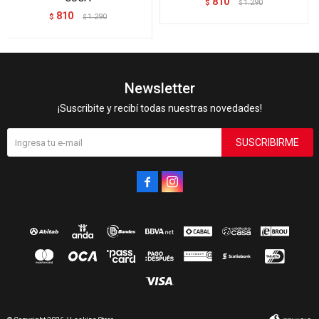
810
$
1.290
$
810
$
1.290
$
Newsletter
¡Suscribite y recibí todas nuestras novedades!
SUSCRIBIRME

