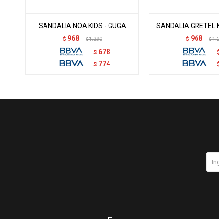
SANDALIA NOA KIDS - GUGA
SANDALIA GRETEL K
968
968
$
1.290
$
1.
$
$
678
$
774
$