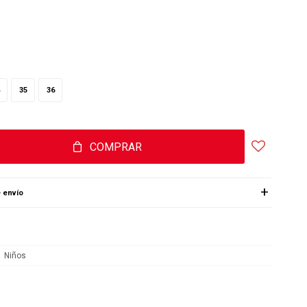
35
36
COMPRAR
 envío
Niños