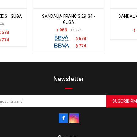
IDS - GUGA
SANDALIA FRANCIS 29-34 -
SANDALI
GUGA
290
968
$
1.290
$
$
678
$
678
$
774
$
774
$
Newsletter
SUSCRIBIRM

