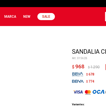
MARCA
NEW
SALE
SANDALIA CI
01562B
968
$
1.290
$
678
$
774
$
Variantes: