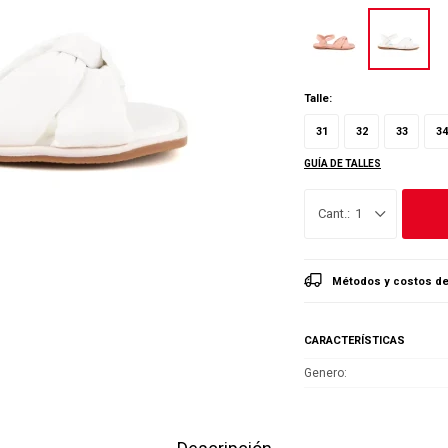
Talle:
31
32
33
34
GUÍA DE TALLES
1
Métodos y costos de
CARACTERÍSTICAS
Genero