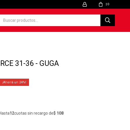
0
$
RCE 31-36 - GUGA
24
Hasta
12
cuotas sin recargo de
$ 108