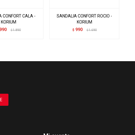
A CONFORT CALA -
SANDALIA CONFORT ROCIO -
KORIUM
KORIUM
990
990
1.890
$
1.690
$
$
E