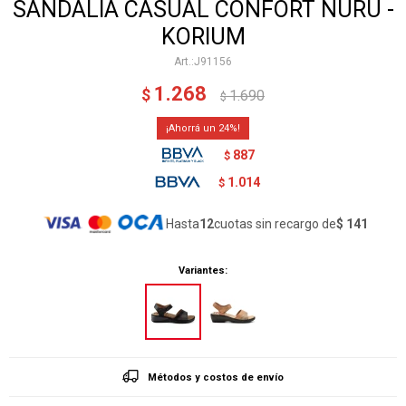
SANDALIA CASUAL CONFORT NURU -
KORIUM
J91156
1.268
$
1.690
$
24
887
$
1.014
$
Hasta
12
cuotas sin recargo de
$ 141
Variantes:
Métodos y costos de envío