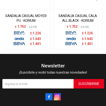
SANDALIA CASUAL MOYER
SANDALIA CASUAL CALA
PU - KORIUM
ALL BLACK - KORIUM
1.752
1.752
$
2.190
$
2.190
$
$
1.226
1.226
$
$
1.643
1.643
$
$
1.401
1.401
$
$
Newsletter
¡Suscribite y recibí todas nuestras novedades!
SUSCRIBIRME

