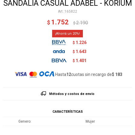
SANDALIA CASUAL ADABEL - KORIUM
165822
1.752
$
2.190
$
20
1.226
$
1.643
$
1.401
$
Hasta
12
cuotas sin recargo de
$ 183
Métodos y costos de envío
CARACTERÍSTICAS
Genero
Mujer