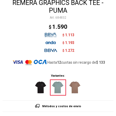
REMERA GRAPHICS BACK TEE -
PUMA
684832
1.590
$
1.113
$
1.193
$
1.272
$
Hasta
12
cuotas sin recargo de
$ 133
Variantes:
Métodos y costos de envío