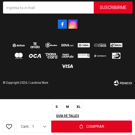
SUSCRIBIRME


© Copyright 2026 / Laskina Store
S
M
XL
GUÍA DE TALLES
Fenicio
1
COMPRAR