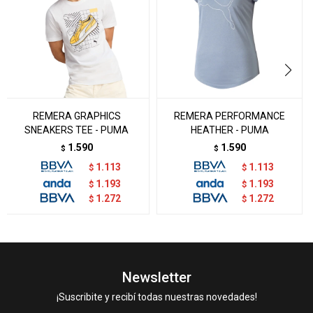
REMERA GRAPHICS
REMERA PERFORMANCE
SNEAKERS TEE - PUMA
HEATHER - PUMA
1.590
1.590
$
$
1.113
1.113
$
$
1.193
1.193
$
$
1.272
1.272
$
$
Newsletter
¡Suscribite y recibí todas nuestras novedades!