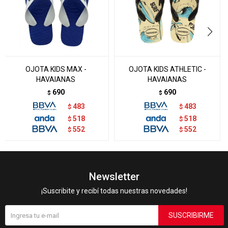
OJOTA KIDS MAX -
OJOTA KIDS ATHLETIC -
HAVAIANAS
HAVAIANAS
690
690
$
$
483
483
$
$
518
518
$
$
552
552
$
$
Newsletter
¡Suscribite y recibí todas nuestras novedades!
SUSCRIBIRME