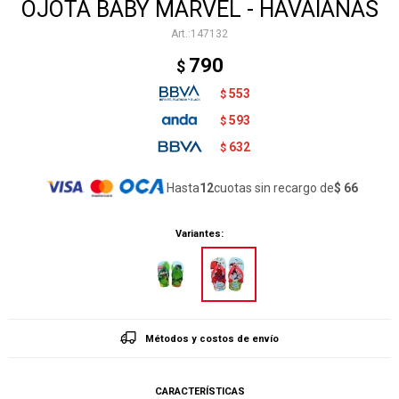
OJOTA BABY MARVEL - HAVAIANAS
147132
790
$
553
$
593
$
632
$
Hasta
12
cuotas sin recargo de
$ 66
Variantes:
Métodos y costos de envío
CARACTERÍSTICAS