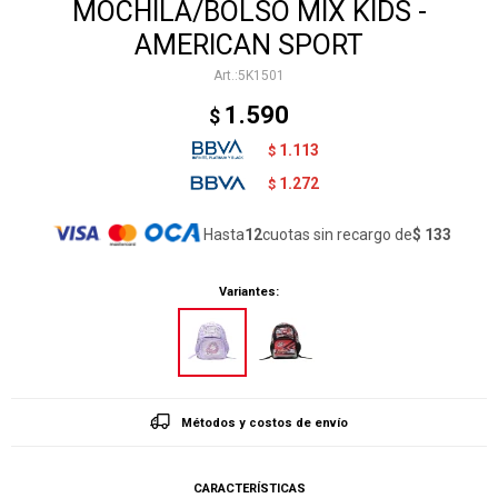
MOCHILA/BOLSO MIX KIDS -
AMERICAN SPORT
5K1501
1.590
$
1.113
$
1.272
$
Hasta
12
cuotas sin recargo de
$ 133
Variantes:
Métodos y costos de envío
CARACTERÍSTICAS