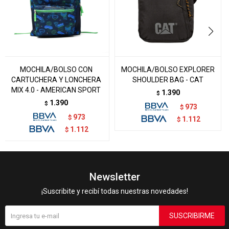
MOCHILA/BOLSO CON
MOCHILA/BOLSO EXPLORER
CARTUCHERA Y LONCHERA
SHOULDER BAG - CAT
MIX 4.0 - AMERICAN SPORT
1.390
$
1.390
$
973
$
973
$
1.112
$
1.112
$
Newsletter
¡Suscribite y recibí todas nuestras novedades!
SUSCRIBIRME