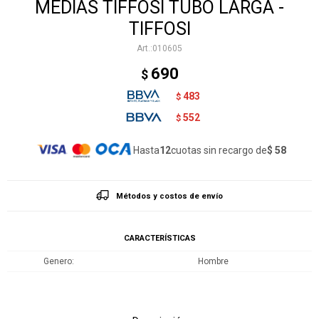
MEDIAS TIFFOSI TUBO LARGA -
TIFFOSI
010605
690
$
483
$
552
$
Hasta
12
cuotas sin recargo de
$ 58
Métodos y costos de envío
CARACTERÍSTICAS
Genero
Hombre