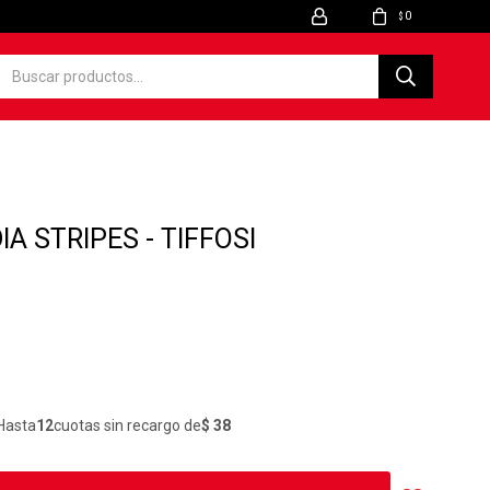
0
$
A STRIPES - TIFFOSI
Hasta
12
cuotas sin recargo de
$ 38