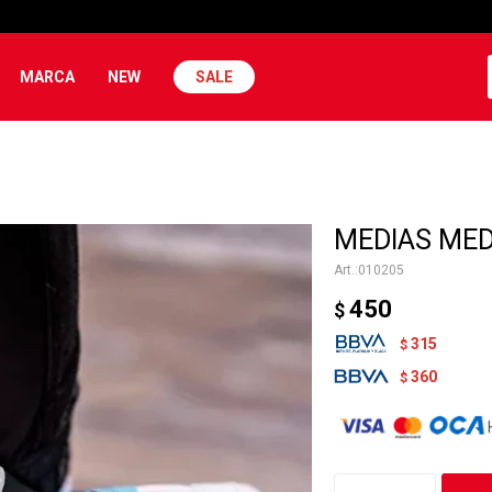
MARCA
NEW
SALE
MEDIAS MEDI
010205
450
$
315
$
360
$