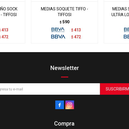
NIÑO SOCK
MEDIAS SOQUETE TIFFO -
MEDIAS 
- TIFFOSI
TIFFOSI
ULTRA L
590
$
413
413
$
$
472
472
$
$
Newsletter
SUSCRIBIRM


Compra