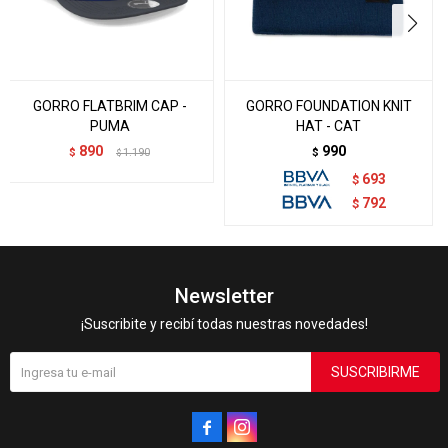
GORRO FLATBRIM CAP -
GORRO FOUNDATION KNIT
PUMA
HAT - CAT
890
990
$
1.190
$
$
693
$
792
$
Newsletter
¡Suscribite y recibí todas nuestras novedades!
SUSCRIBIRME

