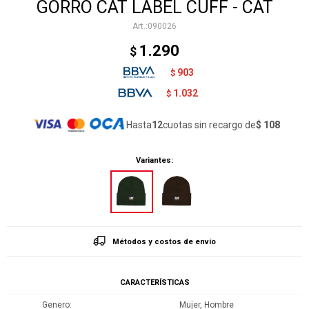
GORRO CAT LABEL CUFF - CAT
090026
1.290
$
903
$
1.032
$
Hasta
12
cuotas sin recargo de
$ 108
Variantes:
Métodos y costos de envío
CARACTERÍSTICAS
Genero
Mujer, Hombre