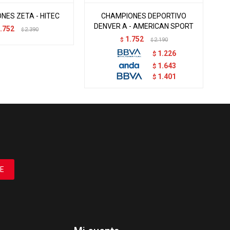
NES ZETA - HITEC
CHAMPIONES DEPORTIVO
CH
DENVER A - AMERICAN SPORT
.752
2.390
$
1.752
$
2.190
$
1.226
$
1.643
$
1.401
$
E