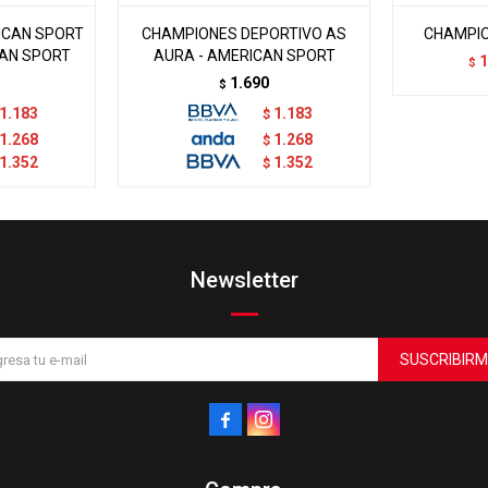
ICAN SPORT
CHAMPIONES DEPORTIVO AS
CHAMPIO
CAN SPORT
AURA - AMERICAN SPORT
1
$
1.690
$
1.183
1.183
$
1.268
1.268
$
1.352
1.352
$
Newsletter
SUSCRIBIRM

