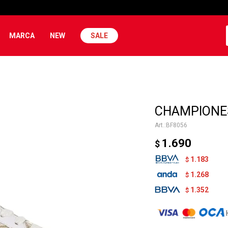
MARCA
NEW
SALE
CHAMPIONES
BF8056
1.690
$
1.183
$
1.268
$
1.352
$