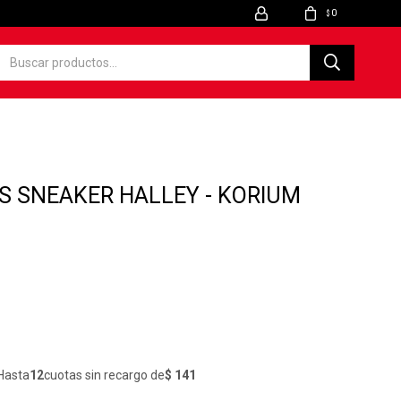
0
$
 SNEAKER HALLEY - KORIUM
Hasta
12
cuotas sin recargo de
$ 141