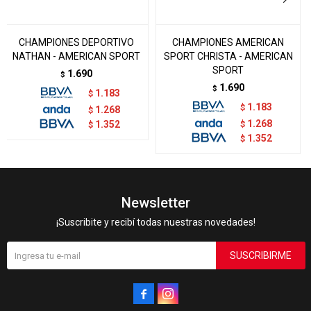
CHAMPIONES DEPORTIVO
CHAMPIONES AMERICAN
NATHAN - AMERICAN SPORT
SPORT CHRISTA - AMERICAN
SPORT
1.690
$
1.690
$
1.183
$
1.183
$
1.268
$
1.268
1.352
$
$
1.352
$
Newsletter
¡Suscribite y recibí todas nuestras novedades!
SUSCRIBIRME

