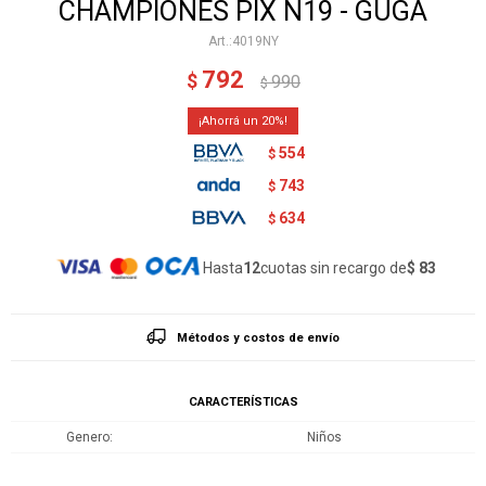
CHAMPIONES PIX N19 - GUGA
4019NY
792
$
990
$
20
554
$
743
$
634
$
Hasta
12
cuotas sin recargo de
$ 83
Métodos y costos de envío
CARACTERÍSTICAS
Genero
Niños