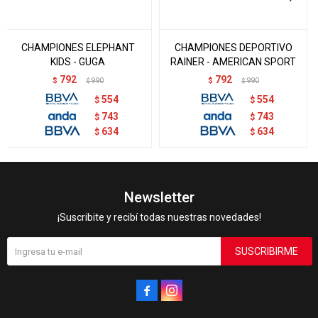
CHAMPIONES ELEPHANT
CHAMPIONES DEPORTIVO
KIDS - GUGA
RAINER - AMERICAN SPORT
792
792
$
990
$
990
$
$
554
554
$
$
743
743
$
$
634
634
$
$
Newsletter
¡Suscribite y recibí todas nuestras novedades!
SUSCRIBIRME

