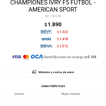
CHAMPIONES IVRY F5 FUTBOL -
AMERICAN SPORT
1SOC5B
1.890
$
1.323
$
1.418
$
1.512
$
Hasta
12
cuotas sin recargo de
$ 158
Métodos y costos de envío
CARACTERÍSTICAS
Genero
Mujer, Hombre