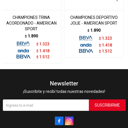
CHAMPIONES TRINA
CHAMPIONES DEPORTIVO
ACORDONADO - AMERICAN
JOLIE - AMERICAN SPORT
SPORT
1.890
$
1.890
$
1.323
$
1.323
$
1.418
$
1.418
$
1.512
$
1.512
$
Newsletter
¡Suscribite y recibí todas nuestras novedades!
SUSCRIBIRME

